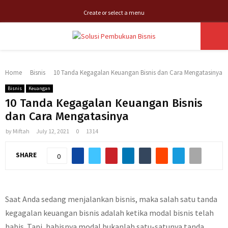
Create or select a menu
PRIMARY
Home
Bisnis
10 Tanda Kegagalan Keuangan Bisnis dan Cara Mengatasinya
MENU
Bisnis
Keuangan
10 Tanda Kegagalan Keuangan Bisnis
dan Cara Mengatasinya
by
Miftah
July 12, 2021
0
1314
SHARE
0
Saat Anda sedang menjalankan bisnis, maka salah satu tanda
kegagalan keuangan bisnis adalah ketika modal bisnis telah
habis. Tapi, habisnya modal bukanlah satu-satunya tanda