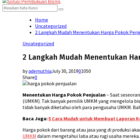
for:
Menu
Search
Search
for:
Home
Uncategorized
2 Langkah Mudah Menentukan Harga Pokok Penj
Uncategorized
2 Langkah Mudah Menentukan Har
by
ademuthia
July 30, 2019
0
1050
Share
0
Menentukan Harga Pokok Penjualan
– Saat seseora
(UMKM). Tak banyak pemilik UMKM yang mengelola bis
tidak banyak diketahui oleh para pengusaha UMKM. Bah
Baca Juga:
5 Cara Mudah untuk Membuat Laporan Ke
Harga pokok dari barang atau jasa yang di produksi 
UMKM
dalam mengetahui laba atau rugi usaha mereka.