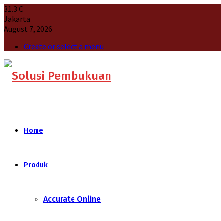
31.3
C
Jakarta
August 7, 2026
Create or select a menu
Home
Produk
Accurate Online