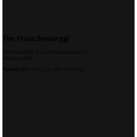
The Plaza Semanggi
2nd floor # B45 Jl. Jend. Sudirman Kav. 50
Jakarta 12930
Tlp/WA :
0811-910-121 / 0812-1107-666