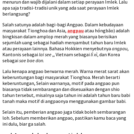
menurun dan wajib dijalani dalam setiap perayaan Imlek. Lalu
apa saja tradisi-tradisi unik yang ada saat perayaan Imlek
berlangsung?
Salah satunya adalah bagi-bagi Angpao. Dalam kebudayaan
masyarakat Tionghoa dan Asia,
angpau
atau hóngbāo) adalah
bingkisan dalam amplop merah yang biasanya berisikan
sejumlah uang sebagai hadiah menyambut tahun baru Imlek
atau perayaan lainnya. Bahasa Hokkien menyebutnya
angpau
,
Kantonis sebagai
lai see
,, Vietnam sebagai
lì xì
, dan Korea
sebagai
sae bae don
.
Lalu kenapa angpao berwarna merah. Warna merat sarat akan
keberuntungan bagi masyarakat Tionghoa. Merah berarti
keberuntungan, Selain warnanya, motif pada angpao pun
biasanya tidak sembarangan dan disesuaikan dengan shio
tahun tersebut, misalnya saja tahun ini adalah tahun baru babi
tanah maka motif di angpaonya menggunakan gambar babi.
Selain itu, pemberian angpao juga tidak boleh sembarangan
loh. Sebelum memberikan angpao, pastikan kamu baca yang
ini dulu, biar ga salah.