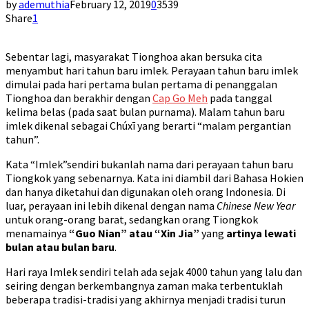
by
ademuthia
February 12, 2019
0
3539
Share
1
Sebentar lagi, masyarakat Tionghoa akan bersuka cita
menyambut hari tahun baru imlek. Perayaan tahun baru imlek
dimulai pada hari pertama bulan pertama di penanggalan
Tionghoa dan berakhir dengan
Cap Go Meh
pada tanggal
kelima belas (pada saat bulan purnama). Malam tahun baru
imlek dikenal sebagai Chúxī yang berarti “malam pergantian
tahun”.
Kata “Imlek”sendiri bukanlah nama dari perayaan tahun baru
Tiongkok yang sebenarnya. Kata ini diambil dari Bahasa Hokien
dan hanya diketahui dan digunakan oleh orang Indonesia. Di
luar, perayaan ini lebih dikenal dengan nama
Chinese New Year
untuk orang-orang barat, sedangkan orang Tiongkok
menamainya
“Guo Nian” atau “Xin Jia”
yang
artinya lewati
bulan atau bulan baru
.
Hari raya Imlek sendiri telah ada sejak 4000 tahun yang lalu dan
seiring dengan berkembangnya zaman maka terbentuklah
beberapa tradisi-tradisi yang akhirnya menjadi tradisi turun