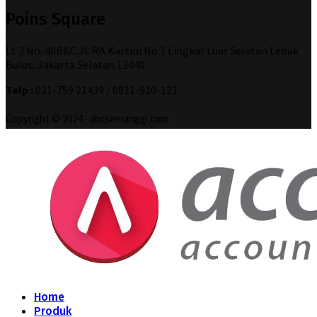
Poins Square
Lt 2 No. 40B&C Jl. RA Kartini No.1 Lingkar Luar Selatan Lebak
Bulus, Jakarta Selatan 12440
Telp :
021-759 21439 / 0811-910-121
Copyright © 2024 - abcsemanggi.com
Home
Produk