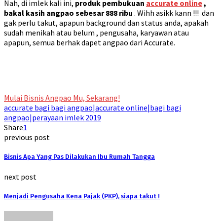
Nah, di imlek kali ini,
produk pembukuan
accurate online
,
bakal kasih angpao sebesar 888 ribu
. Wihh asikk kann !!! dan
gak perlu takut, apapun background dan status anda, apakah
sudah menikah atau belum , pengusaha, karyawan atau
apapun, semua berhak dapet angpao dari Accurate.
Mulai Bisnis Angpao Mu, Sekarang!
accurate bagi bagi angpao|accurate online|bagi bagi
angpao|perayaan imlek 2019
Share
1
previous post
Bisnis Apa Yang Pas Dilakukan Ibu Rumah Tangga
next post
Menjadi Pengusaha Kena Pajak (PKP), siapa takut !