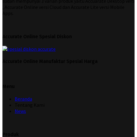
sudah mempunyai 3 varian produk yaitu Accuarate Dekstop ver5
, Accurate Online versi Cloud dan Accurate Lite versi Mobile
Apps.
Accurate Online Spesial Diskon
Accurate Online Manufaktur Spesial Harga
Menu
Beranda
Tentang Kami
News
Produk