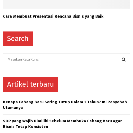
Cara Membuat Presentasi Rencana Bisnis yang Baik
Search
S
e
a
S
r
c
Artikel terbaru
E
h
f
A
o
Kenapa Cabang Baru Sering Tutup Dalam 1 Tahun? Ini Penyebab
r
R
Utamanya
:
C
SOP yang Wajib Dimiliki Sebelum Membuka Cabang Baru agar
Bisnis Tetap Konsisten
H