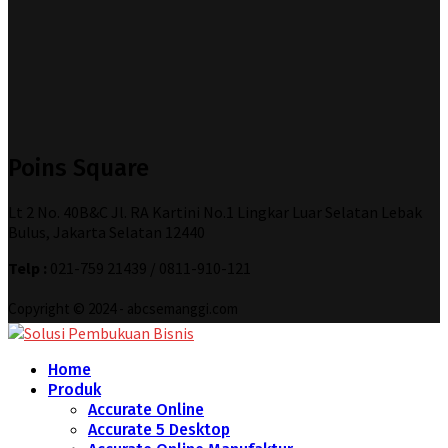
Poins Square
Lt 2 No. 40B&C Jl. RA Kartini No.1 Lingkar Luar Selatan Lebak
Bulus, Jakarta Selatan 12440
Telp :
021-759 21439 / 0811-910-121
Copyright © 2024 - abcsemanggi.com
Home
Produk
Accurate Online
Accurate 5 Desktop