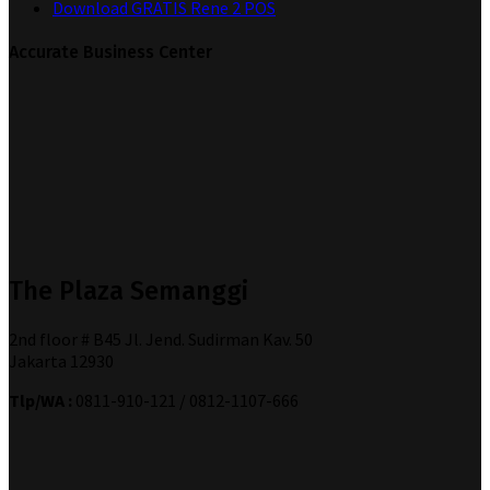
Download GRATIS Rene 2 POS
Accurate Business Center
The Plaza Semanggi
2nd floor # B45 Jl. Jend. Sudirman Kav. 50
Jakarta 12930
Tlp/WA :
0811-910-121 / 0812-1107-666