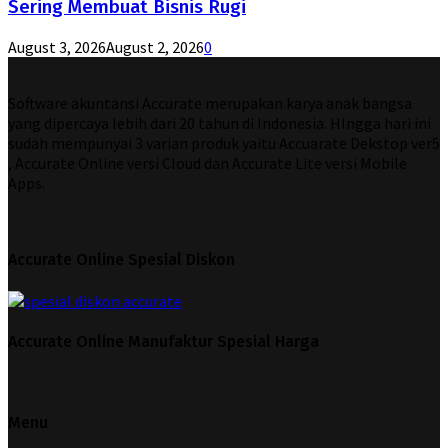
Sering Membuat Bisnis Rugi
August 3, 2026
August 2, 2026
0
Software akuntansi Accurate merupakan karya anak bangsa
yang dipercaya lebih dari 20 tahun di Indonesia. HIngga hari ini
sudah mempunyai 3 varian produk yaitu Accuarate Dekstop ver5
, Accurate Online versi Cloud dan Accurate Lite versi Mobile
Apps.
Accurate Online Spesial Diskon
Accurate Online Manufaktur Spesial Harga
Menu