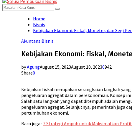
for:
Menu
Search
Search
for:
Home
Bisnis
Kebijakan Ekonomi: Fiskal, Moneter, dan Segi P
Akuntansi
Bisnis
Kebijakan Ekonomi: Fiskal, Monet
by
Agung
August 15, 2023
August 10, 2023
0
942
Share
0
Kebijakan fiskal merupakan serangkaian langkah yan
pengeluaran agregat dalam perekonomian. Konsep ini
Salah satu langkah yang dapat ditempuh adalah mengu
pengeluaran agregat. Selanjutnya, pemerintah juga d
pertumbuhan ekonomi.
Baca juga :
7 Strategi Ampuh untuk Maksimalkan Profit 