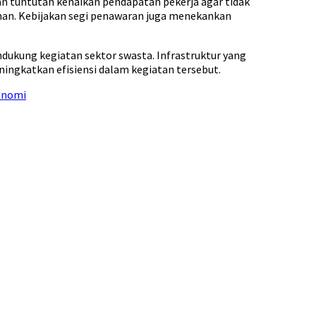
n tuntutan kenaikan pendapatan pekerja agar tidak
bihan. Kebijakan segi penawaran juga menekankan
ukung kegiatan sektor swasta. Infrastruktur yang
ngkatkan efisiensi dalam kegiatan tersebut.
onomi