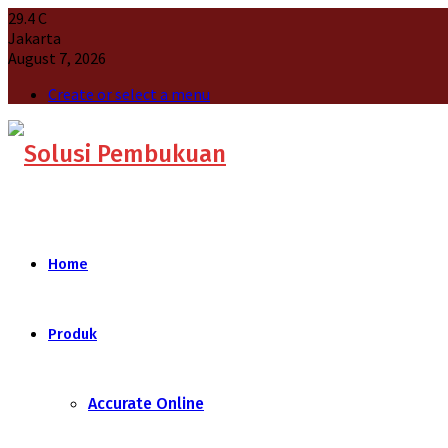
29.4
C
Jakarta
August 7, 2026
Create or select a menu
Home
Produk
Accurate Online