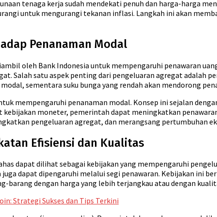
ggunaan tenaga kerja sudah mendekati penuh dan harga-harga men
kurangi untuk mengurangi tekanan inflasi. Langkah ini akan me
rhadap Penanaman Modal
iambil oleh Bank Indonesia untuk mempengaruhi penawaran uan
t. Salah satu aspek penting dari pengeluaran agregat adalah 
modal, sementara suku bunga yang rendah akan mendorong pen
tuk mempengaruhi penanaman modal. Konsep ini sejalan denga
at kebijakan moneter, pemerintah dapat meningkatkan penawaran
gkatkan pengeluaran agregat, dan merangsang pertumbuhan e
atan Efisiensi dan Kualitas
bahas dapat dilihat sebagai kebijakan yang mempengaruhi pengelu
juga dapat dipengaruhi melalui segi penawaran. Kebijakan ini be
barang dengan harga yang lebih terjangkau atau dengan kualitas
n: Strategi Sukses dan Tips Terkini