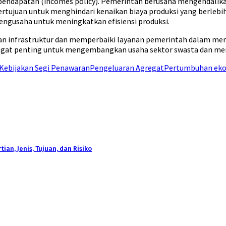
 pendapatan (incomes policy). Pemerintah berusaha mengendalika
 bertujuan untuk menghindari kenaikan biaya produksi yang berle
engusaha untuk meningkatkan efisiensi produksi.
n infrastruktur dan memperbaiki layanan pemerintah dalam mend
angat penting untuk mengembangkan usaha sektor swasta dan meni
Kebijakan Segi Penawaran
Pengeluaran Agregat
Pertumbuhan ek
an, Jenis, Tujuan, dan Risiko