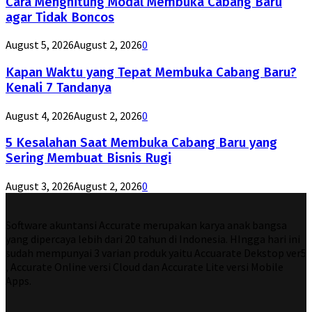
Cara Menghitung Modal Membuka Cabang Baru
agar Tidak Boncos
August 5, 2026
August 2, 2026
0
Kapan Waktu yang Tepat Membuka Cabang Baru?
Kenali 7 Tandanya
August 4, 2026
August 2, 2026
0
5 Kesalahan Saat Membuka Cabang Baru yang
Sering Membuat Bisnis Rugi
August 3, 2026
August 2, 2026
0
Software akuntansi Accurate merupakan karya anak bangsa
yang dipercaya lebih dari 20 tahun di Indonesia. HIngga hari ini
sudah mempunyai 3 varian produk yaitu Accuarate Dekstop ver5
, Accurate Online versi Cloud dan Accurate Lite versi Mobile
Apps.