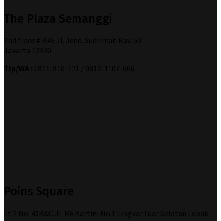
The Plaza Semanggi
2nd floor # B45 Jl. Jend. Sudirman Kav. 50
Jakarta 12930
Tlp/WA :
0811-910-121 / 0812-1107-666
Poins Square
Lt 2 No. 40B&C Jl. RA Kartini No.1 Lingkar Luar Selatan Lebak