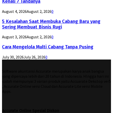
Kenali 7 Tandanya
August 4, 2026
August 2, 2026
0
5 Kesalahan Saat Membuka Cabang Baru yang
Sering Membuat Bisnis Rugi
August 3, 2026
August 2, 2026
0
Cara Mengelola Multi Cabang Tanpa Pusing
July 30, 2026
July 26, 2026
0
Software akuntansi Accurate merupakan karya anak bangsa
yang dipercaya lebih dari 20 tahun di Indonesia. HIngga hari ini
sudah mempunyai 3 varian produk yaitu Accuarate Dekstop ver5
, Accurate Online versi Cloud dan Accurate Lite versi Mobile
Apps.
Accurate Online Spesial Diskon