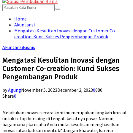
for:
Menu
Search
Search
for:
Home
Akuntansi
Mengatasi Kesulitan Inovasi dengan Customer Co-
creation: Kunci Sukses Pengembangan Produk
Akuntansi
Bisnis
Mengatasi Kesulitan Inovasi dengan
Customer Co-creation: Kunci Sukses
Pengembangan Produk
by
Agung
November 5, 2023
December 2, 2023
0
880
Share
0
Melakukan inovasi secara kontinu merupakan langkah krusial
untuk tetap bersaing di tengah ketatnya pasar. Namun,
bagaimana jika usaha Anda mulai kesulitan menghasilkan
inovasi atau bahkan mentok? Jangan khawatir, karena