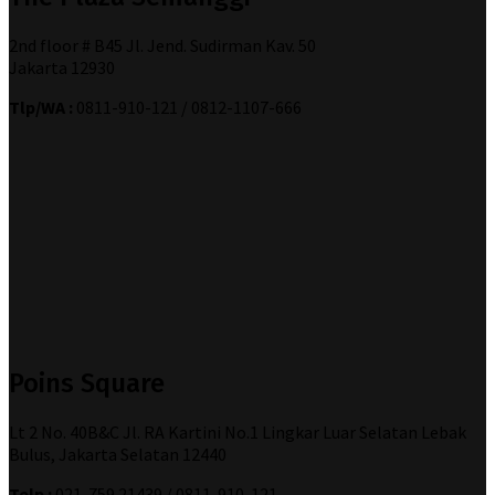
2nd floor # B45 Jl. Jend. Sudirman Kav. 50
Jakarta 12930
Tlp/WA :
0811-910-121 / 0812-1107-666
Poins Square
Lt 2 No. 40B&C Jl. RA Kartini No.1 Lingkar Luar Selatan Lebak
Bulus, Jakarta Selatan 12440
Telp :
021-759 21439 / 0811-910-121