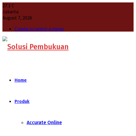
27.1
C
Jakarta
August 7, 2026
Create or select a menu
Home
Produk
Accurate Online