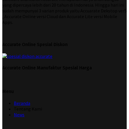
yang dipercaya lebih dari 20 tahun di Indonesia. HIngga hari ini
sudah mempunyai 3 varian produk yaitu Accuarate Dekstop ver5
, Accurate Online versi Cloud dan Accurate Lite versi Mobile
Apps.
Accurate Online Spesial Diskon
Accurate Online Manufaktur Spesial Harga
Menu
Beranda
Tentang Kami
News