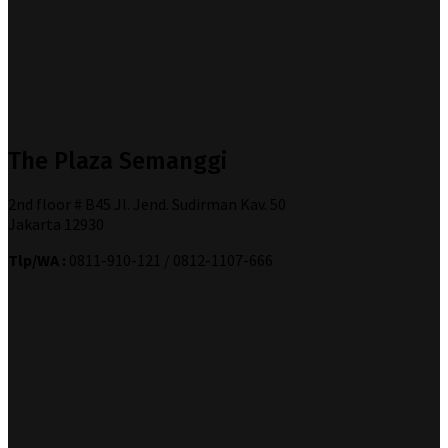
The Plaza Semanggi
2nd floor # B45 Jl. Jend. Sudirman Kav. 50
Jakarta 12930
Tlp/WA :
0811-910-121 / 0812-1107-666