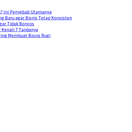
n? Ini Penyebab Utamanya
g Baru agar Bisnis Tetap Konsisten
gar Tidak Boncos
Kenali 7 Tandanya
ing Membuat Bisnis Rugi