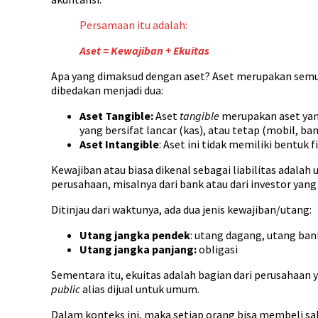
Persamaan itu adalah:
Aset = Kewajiban + Ekuitas
Apa yang dimaksud dengan aset? Aset merupakan semua 
dibedakan menjadi dua:
Aset Tangible:
Aset
tangible
merupakan aset yang
yang bersifat lancar (kas), atau tetap (mobil, b
Aset Intangible
: Aset ini tidak memiliki bentuk 
Kewajiban atau biasa dikenal sebagai liabilitas adala
perusahaan, misalnya dari bank atau dari investor ya
Ditinjau dari waktunya, ada dua jenis kewajiban/utang:
Utang jangka pendek
: utang dagang, utang ban
Utang jangka panjang:
obligasi
Sementara itu, ekuitas adalah bagian dari perusahaa
public
alias dijual untuk umum.
Dalam konteks ini, maka setiap orang bisa membeli 