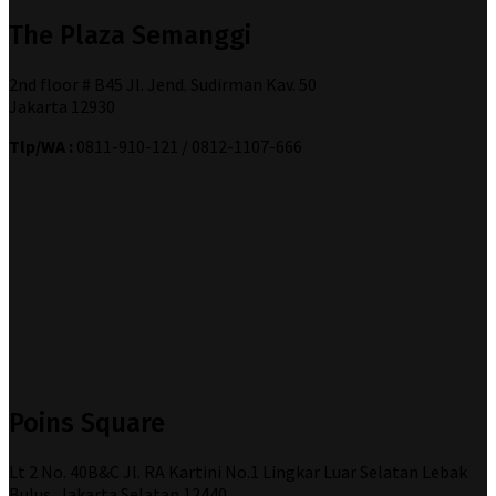
The Plaza Semanggi
2nd floor # B45 Jl. Jend. Sudirman Kav. 50
Jakarta 12930
Tlp/WA :
0811-910-121 / 0812-1107-666
Poins Square
Lt 2 No. 40B&C Jl. RA Kartini No.1 Lingkar Luar Selatan Lebak
Bulus, Jakarta Selatan 12440