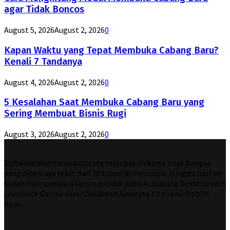
agar Tidak Boncos
August 5, 2026
August 2, 2026
0
Kapan Waktu yang Tepat Membuka Cabang Baru?
Kenali 7 Tandanya
August 4, 2026
August 2, 2026
0
5 Kesalahan Saat Membuka Cabang Baru yang
Sering Membuat Bisnis Rugi
August 3, 2026
August 2, 2026
0
Software akuntansi Accurate merupakan karya anak bangsa
yang dipercaya lebih dari 20 tahun di Indonesia. HIngga hari ini
sudah mempunyai 3 varian produk yaitu Accuarate Dekstop ver5
, Accurate Online versi Cloud dan Accurate Lite versi Mobile
Apps.