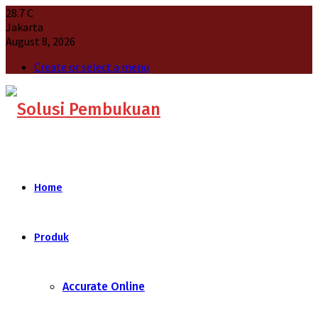
28.7
C
Jakarta
August 8, 2026
Create or select a menu
Home
Produk
Accurate Online