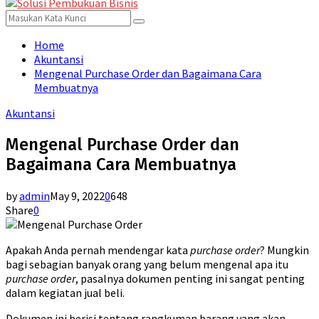
for:
Menu
Search
Search
for:
Home
Akuntansi
Mengenal Purchase Order dan Bagaimana Cara
Membuatnya
Akuntansi
Mengenal Purchase Order dan
Bagaimana Cara Membuatnya
by
admin
May 9, 2022
0
648
Share
0
Apakah Anda pernah mendengar kata
purchase order
? Mungkin
bagi sebagian banyak orang yang belum mengenal apa itu
purchase order
, pasalnya dokumen penting ini sangat penting
dalam kegiatan jual beli.
Dokumen ini berisi tentang rangkuman barang yang akan