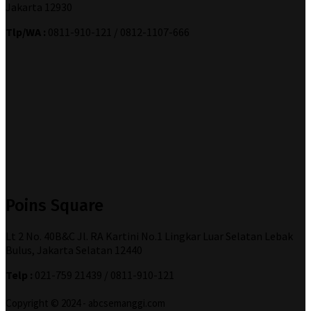
Jakarta 12930
Tlp/WA :
0811-910-121 / 0812-1107-666
Poins Square
Lt 2 No. 40B&C Jl. RA Kartini No.1 Lingkar Luar Selatan Lebak
Bulus, Jakarta Selatan 12440
Telp :
021-759 21439 / 0811-910-121
Copyright © 2024 - abcsemanggi.com