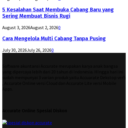
5 Kesalahan Saat Membuka Cabang Baru yang
Sering Membuat Bisnis Rugi
August 3, 2026
August 2, 2026
0
Cara Mengelola Multi Cabang Tanpa Pusing
July 30, 2026
July 26, 2026
0
Software akuntansi Accurate merupakan karya anak bangsa
yang dipercaya lebih dari 20 tahun di Indonesia. HIngga hari ini
sudah mempunyai 3 varian produk yaitu Accuarate Dekstop ver5
, Accurate Online versi Cloud dan Accurate Lite versi Mobile
Apps.
Accurate Online Spesial Diskon