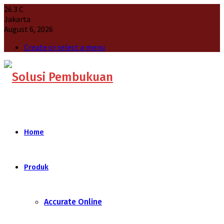
26.3
C
Jakarta
August 6, 2026
Create or select a menu
Home
Produk
Accurate Online