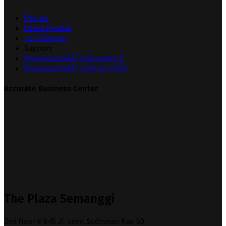
Promo
Demo Produk
Join Partner
Support
Download GRATIS Accurate 5
Download GRATIS Rene 2 POS
Accurate Business Center
The Plaza Semanggi
2nd floor # B45 Jl. Jend. Sudirman Kav. 50