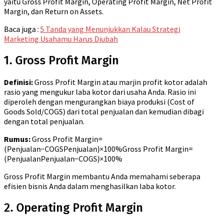
yaitu Gross Profit Margin, Operating Profit Margin, Net Profit
Margin, dan Return on Assets.
Baca juga :
5 Tanda yang Menunjukkan Kalau Strategi
Marketing Usahamu Harus Diubah
1. Gross Profit Margin
Definisi:
Gross Profit Margin atau marjin profit kotor adalah
rasio yang mengukur laba kotor dari usaha Anda. Rasio ini
diperoleh dengan mengurangkan biaya produksi (Cost of
Goods Sold/COGS) dari total penjualan dan kemudian dibagi
dengan total penjualan.
Rumus:
Gross Profit Margin=
(Penjualan−COGSPenjualan)×100%
Gross Profit Margin
=
(
Penjualan
Penjualan
−
COGS
)
×
100%
Gross Profit Margin membantu Anda memahami seberapa
efisien bisnis Anda dalam menghasilkan laba kotor.
2. Operating Profit Margin