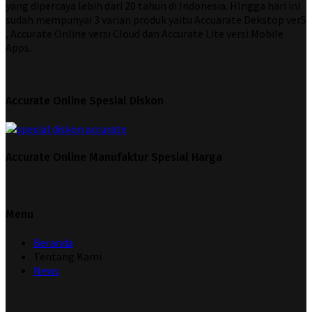
yang dipercaya lebih dari 20 tahun di Indonesia. HIngga hari ini
sudah mempunyai 3 varian produk yaitu Accuarate Dekstop ver5
, Accurate Online versi Cloud dan Accurate Lite versi Mobile
Apps.
Accurate Online Spesial Diskon
Accurate Online Manufaktur Spesial Harga
Menu
Beranda
Tentang Kami
News