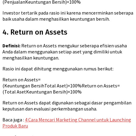
(
Penjualan
Keuntungan Bersih
)
×
100%
Investor tertarik pada rasio ini karena mencerminkan seberapa
baik usaha dalam menghasilkan keuntungan bersih.
4. Return on Assets
Definisi:
Return on Assets mengukur seberapa efisien usaha
Anda dalam menggunakan setiap aset yang dimiliki untuk
menghasilkan keuntungan.
Rasio ini dapat dihitung menggunakan rumus berikut:
Return on Assets=
(Keuntungan BersihTotal Aset)×100%
Return on Assets
=
(
Total Aset
Keuntungan Bersih
)
×
100%
Return on Assets dapat digunakan sebagai dasar pengambilan
keputusan dan evaluasi perkembangan usaha.
Baca juga :
4 Cara Mencari Marketing Channel untuk Launching
Produk Baru