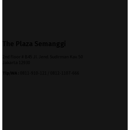
The Plaza Semanggi
2nd floor # B45 Jl. Jend. Sudirman Kav. 50
Jakarta 12930
Tlp/WA :
0811-910-121 / 0812-1107-666