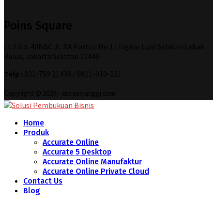
Poins Square
Lt 2 No. 40B&C Jl. RA Kartini No.1 Lingkar Luar Selatan Lebak
Bulus, Jakarta Selatan 12440
Telp :
021-759 21439 / 0811-910-121
Copyright © 2024 - abcsemanggi.com
Home
Produk
Accurate Online
Accurate 5 Desktop
Accurate Online Manufaktur
Accurate Online Private Cloud
Contact Us
Blog