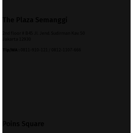
The Plaza Semanggi
2nd floor # B45 Jl. Jend. Sudirman Kav. 50
Jakarta 12930
Tlp/WA :
0811-910-121 / 0812-1107-666
Poins Square