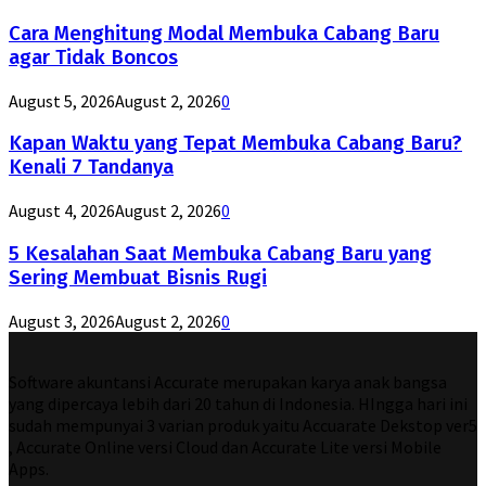
Cara Menghitung Modal Membuka Cabang Baru
agar Tidak Boncos
August 5, 2026
August 2, 2026
0
Kapan Waktu yang Tepat Membuka Cabang Baru?
Kenali 7 Tandanya
August 4, 2026
August 2, 2026
0
5 Kesalahan Saat Membuka Cabang Baru yang
Sering Membuat Bisnis Rugi
August 3, 2026
August 2, 2026
0
Software akuntansi Accurate merupakan karya anak bangsa
yang dipercaya lebih dari 20 tahun di Indonesia. HIngga hari ini
sudah mempunyai 3 varian produk yaitu Accuarate Dekstop ver5
, Accurate Online versi Cloud dan Accurate Lite versi Mobile
Apps.