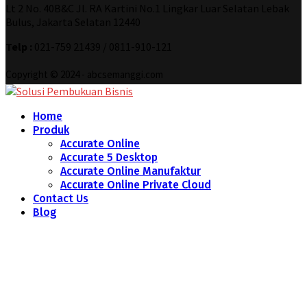
Lt 2 No. 40B&C Jl. RA Kartini No.1 Lingkar Luar Selatan Lebak
Bulus, Jakarta Selatan 12440
Telp :
021-759 21439 / 0811-910-121
Copyright © 2024 - abcsemanggi.com
Home
Produk
Accurate Online
Accurate 5 Desktop
Accurate Online Manufaktur
Accurate Online Private Cloud
Contact Us
Blog