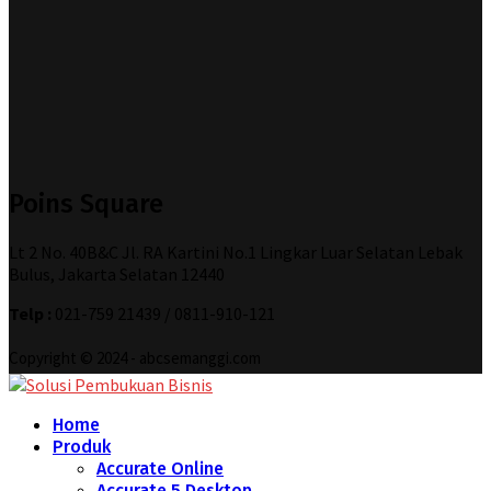
Poins Square
Lt 2 No. 40B&C Jl. RA Kartini No.1 Lingkar Luar Selatan Lebak
Bulus, Jakarta Selatan 12440
Telp :
021-759 21439 / 0811-910-121
Copyright © 2024 - abcsemanggi.com
Home
Produk
Accurate Online
Accurate 5 Desktop