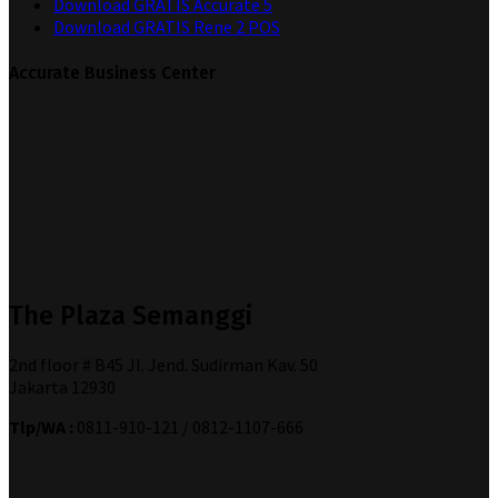
Download GRATIS Accurate 5
Download GRATIS Rene 2 POS
Accurate Business Center
The Plaza Semanggi
2nd floor # B45 Jl. Jend. Sudirman Kav. 50
Jakarta 12930
Tlp/WA :
0811-910-121 / 0812-1107-666