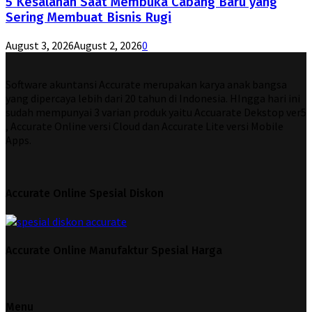
5 Kesalahan Saat Membuka Cabang Baru yang
Sering Membuat Bisnis Rugi
August 3, 2026
August 2, 2026
0
Software akuntansi Accurate merupakan karya anak bangsa
yang dipercaya lebih dari 20 tahun di Indonesia. HIngga hari ini
sudah mempunyai 3 varian produk yaitu Accuarate Dekstop ver5
, Accurate Online versi Cloud dan Accurate Lite versi Mobile
Apps.
Accurate Online Spesial Diskon
Accurate Online Manufaktur Spesial Harga
Menu