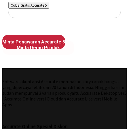
Coba Gratis Accurate 5
Minta Penawaran Accurate 5
Minta Demo Produk
Software akuntansi Accurate merupakan karya anak bangsa
yang dipercaya lebih dari 20 tahun di Indonesia. HIngga hari ini
sudah mempunyai 3 varian produk yaitu Accuarate Dekstop ver5
, Accurate Online versi Cloud dan Accurate Lite versi Mobile
Apps.
Accurate Online Spesial Diskon