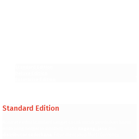
Pilih varian Accurate sesuai kebutuhan
usaha Anda
Dan mulai jalankan bisnis Anda secara efisien dengan software
akuntansi #1 di Indonesia.
Standard Edition
Deluxe Edition
Enterprise Edition
Standard Edition
Accurate edisi Standard sangat cocok untuk pembukan bisnis
Anda yang bergerak dibidang usaha
dagang, jasa
dan
distributor sederhana
. Fitur mencakup Multi Currency,