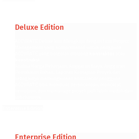
Deluxe Edition
ACCURATE Deluxe kini dilengkapi dengan fitur Project
Management yang komprehensif untuk pengguna
ACCURATE yang bergerak dibidang
kontraktor
atau
konstruksi
.
Analisa Harga Pekerjaan, Anggaran Biaya, Anggaran
Pemakaian Bahan, Laporan Kemajuan Proyek dan
sebagainya memungkinkan kontraktor pengguna
ACCURATE bisa membuat perencanaan, mencatat
kemajuan, dan memanage proyek jauh lebih mudah dari
sebelumnya.
Enterprise Edition
Enterprise Edition