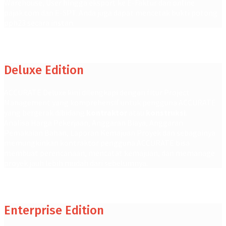
Warehouse, User hingga eksport ke E-Faktur dan online
pajak.com dan E-SPT. Anda juga dapat mencetak bukti potong
pph23 secara instan.
Deluxe Edition
ACCURATE Deluxe kini dilengkapi dengan fitur Project
Management yang komprehensif untuk pengguna ACCURATE
yang bergerak dibidang
kontraktor
atau
konstruksi
.
Analisa Harga Pekerjaan, Anggaran Biaya, Anggaran
Pemakaian Bahan, Laporan Kemajuan Proyek dan sebagainya
memungkinkan kontraktor pengguna ACCURATE bisa
membuat perencanaan, mencatat kemajuan, dan memanage
proyek jauh lebih mudah dari sebelumnya.
Enterprise Edition