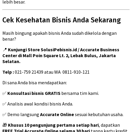
lebih besar.
Cek Kesehatan Bisnis Anda Sekarang
Masih bingung apakah bisnis Anda sudah dikelola dengan
benar?
📍
Kunjungi Store SolusiPebisnis.id / Accurate Business
Center di Mall Poin Square Lt. 2, Lebak Bulus, Jakarta
Selatan.
Telp :
021-759 21439 atau WA 0811-910-121
Di sana Anda bisa mendapatkan:
✅
Konsultasi bisnis GRATIS
bersama tim kami.
✅ Analisis awal kondisi bisnis Anda.
✅ Demo langsung
Accurate Online
sesuai kebutuhan usaha.
🎁
Khusus 10 pengunjung pertama setiap hari
, dapatkan
FREE Trial Accurate Online selama 30 hari
tanpa kartu kredit.