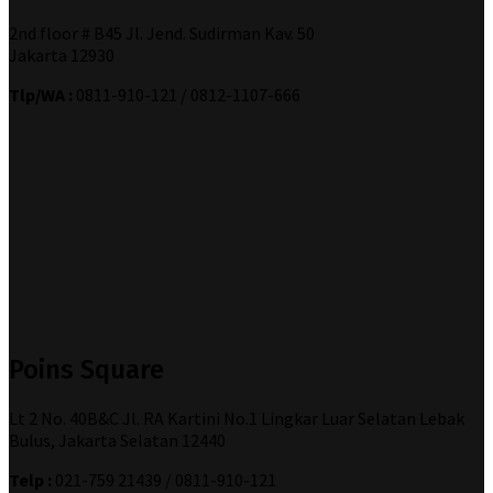
2nd floor # B45 Jl. Jend. Sudirman Kav. 50
Jakarta 12930
Tlp/WA :
0811-910-121 / 0812-1107-666
Poins Square
Lt 2 No. 40B&C Jl. RA Kartini No.1 Lingkar Luar Selatan Lebak
Bulus, Jakarta Selatan 12440
Telp :
021-759 21439 / 0811-910-121