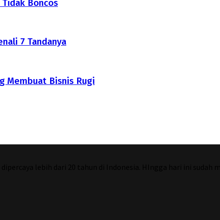
 Tidak Boncos
nali 7 Tandanya
g Membuat Bisnis Rugi
percaya lebih dari 20 tahun di Indonesia. HIngga hari ini sudah 