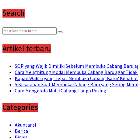
pagination
Search
Search
Search
for:
Artikel terbaru
SOP yang Wajib Dimiliki Sebelum Membuka Cabang Baru ag
Cara Menghitung Modal Membuka Cabang Baru agar Tidak
Kapan Waktu yang Tepat Membuka Cabang Baru? Kenali 7
5 Kesalahan Saat Membuka Cabang Baru yang Sering Memb
Cara Mengelola Multi Cabang Tanpa Pusing
Categories
Akuntansi
Berita
Bisnis