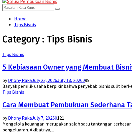
for:
Menu
Search
Search
for:
Home
Tips Bisnis
Category : Tips Bisnis
Tips Bisnis
5 Kebiasaan Owner yang Membuat Bisnis
by
Dhony Raka
July 23, 2026
July 18, 2026
0
99
Banyak pemilik usaha berpikir bahwa penyebab bisnis sulit ber
Tips Bisnis
Cara Membuat Pembukuan Sederhana Tan
by
Dhony Raka
July 7, 2026
0
121
Mengelola keuangan merupakan salah satu tantangan terbesar 
pengeluaran. Akibatnya,...