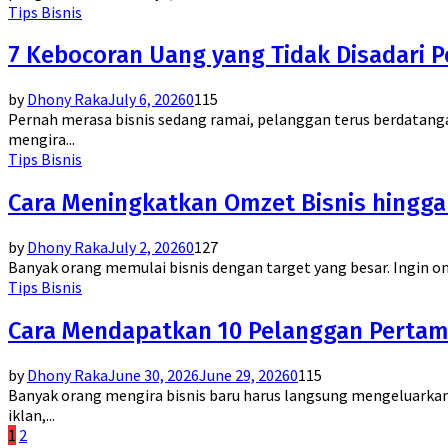
Tips Bisnis
7 Kebocoran Uang yang Tidak Disadari Pe
by
Dhony Raka
July 6, 2026
0
115
Pernah merasa bisnis sedang ramai, pelanggan terus berdatangan
mengira...
Tips Bisnis
Cara Meningkatkan Omzet Bisnis hingga
by
Dhony Raka
July 2, 2026
0
127
Banyak orang memulai bisnis dengan target yang besar. Ingin o
Tips Bisnis
Cara Mendapatkan 10 Pelanggan Pertam
by
Dhony Raka
June 30, 2026
June 29, 2026
0
115
Banyak orang mengira bisnis baru harus langsung mengeluarkan 
iklan,...
Posts
1
2