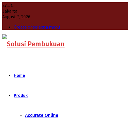
27.1
C
Jakarta
August 7, 2026
Create or select a menu
Home
Produk
Accurate Online