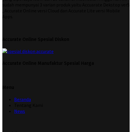
sudah mempunyai 3 varian produk yaitu Accuarate Dekstop ver5
, Accurate Online versi Cloud dan Accurate Lite versi Mobile
Apps.
Accurate Online Spesial Diskon
Accurate Online Manufaktur Spesial Harga
Menu
Beranda
Tentang Kami
News