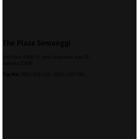
The Plaza Semanggi
2nd floor # B45 Jl. Jend. Sudirman Kav. 50
Jakarta 12930
Tlp/WA :
0811-910-121 / 0812-1107-666