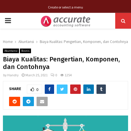
Create or select a menu
PRIMARY
MENU
Home
Akuntansi
Biaya Kualitas: Pengertian, Komponen, dan Contohnya
Akuntansi
Bisnis
Biaya Kualitas: Pengertian, Komponen,
dan Contohnya
by
Handry
March 25, 2021
0
1254
SHARE
0