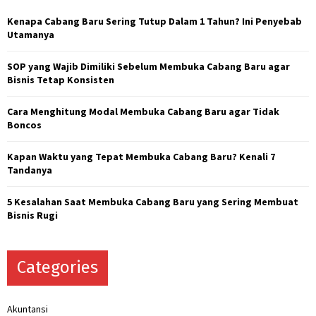
f
A
o
Kenapa Cabang Baru Sering Tutup Dalam 1 Tahun? Ini Penyebab
r
R
Utamanya
:
C
SOP yang Wajib Dimiliki Sebelum Membuka Cabang Baru agar
Bisnis Tetap Konsisten
H
Cara Menghitung Modal Membuka Cabang Baru agar Tidak
Boncos
Kapan Waktu yang Tepat Membuka Cabang Baru? Kenali 7
Tandanya
5 Kesalahan Saat Membuka Cabang Baru yang Sering Membuat
Bisnis Rugi
Categories
Akuntansi