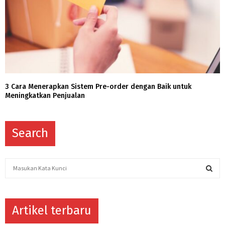
3 Cara Menerapkan Sistem Pre-order dengan Baik untuk
Meningkatkan Penjualan
Search
S
e
a
S
r
c
Artikel terbaru
E
h