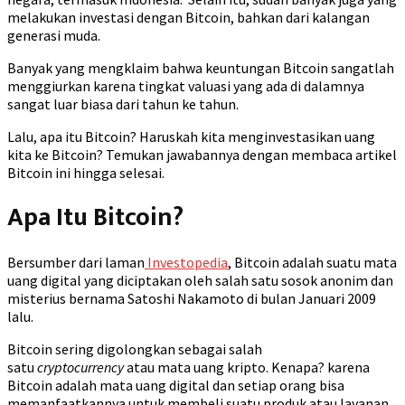
melakukan investasi dengan Bitcoin, bahkan dari kalangan
generasi muda.
Banyak yang mengklaim bahwa keuntungan Bitcoin sangatlah
menggiurkan karena tingkat valuasi yang ada di dalamnya
sangat luar biasa dari tahun ke tahun.
Lalu, apa itu Bitcoin? Haruskah kita menginvestasikan uang
kita ke Bitcoin? Temukan jawabannya dengan membaca artikel
Bitcoin ini hingga selesai.
Apa Itu Bitcoin?
Bersumber dari laman
Investopedia
, Bitcoin adalah suatu mata
uang digital yang diciptakan oleh salah satu sosok anonim dan
misterius bernama Satoshi Nakamoto di bulan Januari 2009
lalu.
Bitcoin sering digolongkan sebagai salah
satu
cryptocurrency
atau mata uang kripto. Kenapa? karena
Bitcoin adalah mata uang digital dan setiap orang bisa
memanfaatkannya untuk membeli suatu produk atau layanan