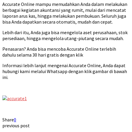
Accurate Online mampu memudahkan Anda dalam melakukan
berbagai kegiatan akuntansi yang rumit, mulai dari mencatat
laporan arus kas, hingga melakukan pembukuan. Seluruh juga
bisa Anda dapatkan secara otomatis, mudah dan cepat.
Lebih dari itu, Anda juga bisa mengelola aset perusahaan, stok
persediaan, hingga mengelola utang-piutang secara mudah.
Penasaran? Anda bisa mencoba Accurate Online terlebih
dahulu selama 30 hari gratis dengan klik
Informasi lebih lanjut mengenai Accurate Online, Anda dapat
hubungi kami melalui Whatsapp dengan klik gambar di bawah
ini.
Share
0
previous post