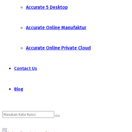
Accurate 5 Desktop
Accurate Online Manufaktur
Accurate Online Private Cloud
Contact Us
Blog
Search
Search
Primary