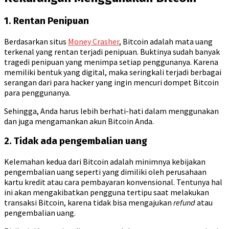
1. Rentan Penipuan
Berdasarkan situs
Money Crasher
, Bitcoin adalah mata uang
terkenal yang rentan terjadi penipuan. Buktinya sudah banyak
tragedi penipuan yang menimpa setiap penggunanya. Karena
memiliki bentuk yang digital, maka seringkali terjadi berbagai
serangan dari para hacker yang ingin mencuri dompet Bitcoin
para penggunanya.
Sehingga, Anda harus lebih berhati-hati dalam menggunakan
dan juga mengamankan akun Bitcoin Anda.
2. Tidak ada pengembalian uang
Kelemahan kedua dari Bitcoin adalah minimnya kebijakan
pengembalian uang seperti yang dimiliki oleh perusahaan
kartu kredit atau cara pembayaran konvensional. Tentunya hal
ini akan mengakibatkan pengguna tertipu saat melakukan
transaksi Bitcoin, karena tidak bisa mengajukan
refund
atau
pengembalian uang.