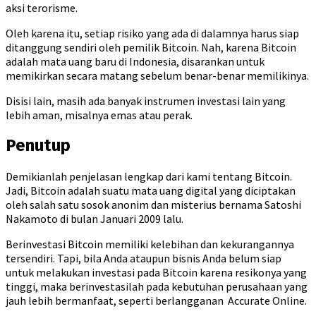
aksi terorisme.
Oleh karena itu, setiap risiko yang ada di dalamnya harus siap
ditanggung sendiri oleh pemilik Bitcoin. Nah, karena Bitcoin
adalah mata uang baru di Indonesia, disarankan untuk
memikirkan secara matang sebelum benar-benar memilikinya.
Disisi lain, masih ada banyak instrumen investasi lain yang
lebih aman, misalnya emas atau perak.
Penutup
Demikianlah penjelasan lengkap dari kami tentang Bitcoin.
Jadi, Bitcoin adalah suatu mata uang digital yang diciptakan
oleh salah satu sosok anonim dan misterius bernama Satoshi
Nakamoto di bulan Januari 2009 lalu.
Berinvestasi Bitcoin memiliki kelebihan dan kekurangannya
tersendiri. Tapi, bila Anda ataupun bisnis Anda belum siap
untuk melakukan investasi pada Bitcoin karena resikonya yang
tinggi, maka berinvestasilah pada kebutuhan perusahaan yang
jauh lebih bermanfaat, seperti berlangganan Accurate Online.