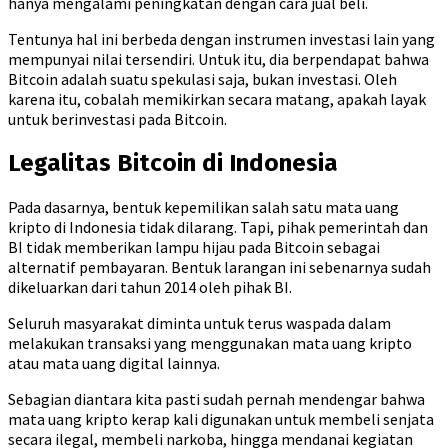
hanya mengalami peningkatan dengan cara jual beli.
Tentunya hal ini berbeda dengan instrumen investasi lain yang
mempunyai nilai tersendiri. Untuk itu, dia berpendapat bahwa
Bitcoin adalah suatu spekulasi saja, bukan investasi. Oleh
karena itu, cobalah memikirkan secara matang, apakah layak
untuk berinvestasi pada Bitcoin.
Legalitas Bitcoin di Indonesia
Pada dasarnya, bentuk kepemilikan salah satu mata uang
kripto di Indonesia tidak dilarang. Tapi, pihak pemerintah dan
BI tidak memberikan lampu hijau pada Bitcoin sebagai
alternatif pembayaran. Bentuk larangan ini sebenarnya sudah
dikeluarkan dari tahun 2014 oleh pihak BI.
Seluruh masyarakat diminta untuk terus waspada dalam
melakukan transaksi yang menggunakan mata uang kripto
atau mata uang digital lainnya.
Sebagian diantara kita pasti sudah pernah mendengar bahwa
mata uang kripto kerap kali digunakan untuk membeli senjata
secara ilegal, membeli narkoba, hingga mendanai kegiatan