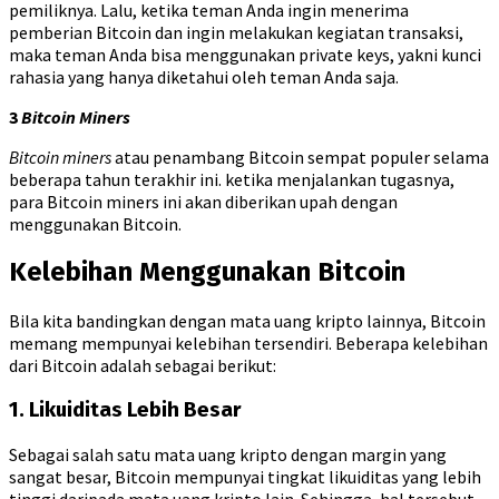
pemiliknya. Lalu, ketika teman Anda ingin menerima
pemberian Bitcoin dan ingin melakukan kegiatan transaksi,
maka teman Anda bisa menggunakan private keys, yakni kunci
rahasia yang hanya diketahui oleh teman Anda saja.
3
Bitcoin Miners
Bitcoin miners
atau penambang Bitcoin sempat populer selama
beberapa tahun terakhir ini. ketika menjalankan tugasnya,
para Bitcoin miners ini akan diberikan upah dengan
menggunakan Bitcoin.
Kelebihan Menggunakan Bitcoin
Bila kita bandingkan dengan mata uang kripto lainnya, Bitcoin
memang mempunyai kelebihan tersendiri. Beberapa kelebihan
dari Bitcoin adalah sebagai berikut:
1. Likuiditas Lebih Besar
Sebagai salah satu mata uang kripto dengan margin yang
sangat besar, Bitcoin mempunyai tingkat likuiditas yang lebih
tinggi daripada mata uang kripto lain. Sehingga, hal tersebut