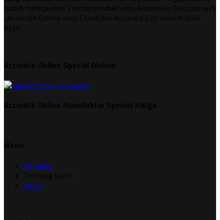
sudah mempunyai 3 varian produk yaitu Accuarate Dekstop ver5
, Accurate Online versi Cloud dan Accurate Lite versi Mobile
Apps.
Accurate Online Spesial Diskon
Accurate Online Manufaktur Spesial Harga
Menu
Beranda
Tentang Kami
News