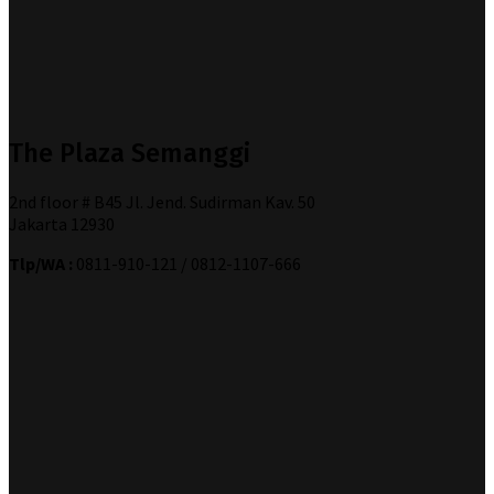
The Plaza Semanggi
2nd floor # B45 Jl. Jend. Sudirman Kav. 50
Jakarta 12930
Tlp/WA :
0811-910-121 / 0812-1107-666