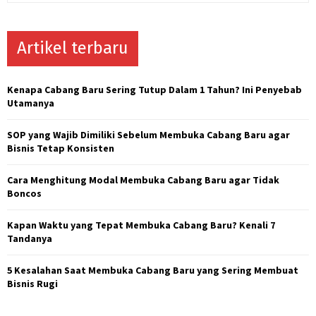
a
S
r
c
Artikel terbaru
E
h
f
A
o
Kenapa Cabang Baru Sering Tutup Dalam 1 Tahun? Ini Penyebab
r
R
Utamanya
:
C
SOP yang Wajib Dimiliki Sebelum Membuka Cabang Baru agar
Bisnis Tetap Konsisten
H
Cara Menghitung Modal Membuka Cabang Baru agar Tidak
Boncos
Kapan Waktu yang Tepat Membuka Cabang Baru? Kenali 7
Tandanya
5 Kesalahan Saat Membuka Cabang Baru yang Sering Membuat
Bisnis Rugi