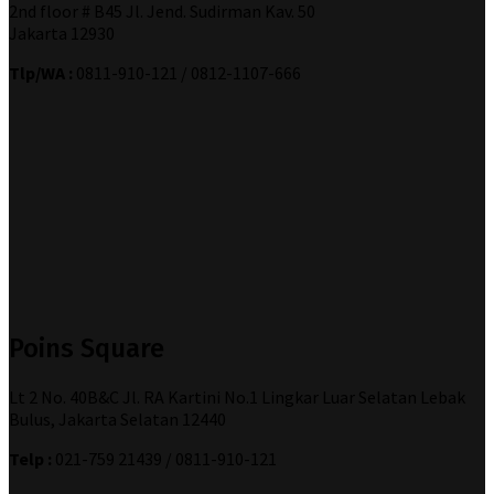
2nd floor # B45 Jl. Jend. Sudirman Kav. 50
Jakarta 12930
Tlp/WA :
0811-910-121 / 0812-1107-666
Poins Square
Lt 2 No. 40B&C Jl. RA Kartini No.1 Lingkar Luar Selatan Lebak
Bulus, Jakarta Selatan 12440
Telp :
021-759 21439 / 0811-910-121