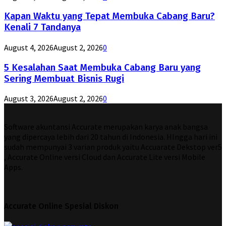
Kapan Waktu yang Tepat Membuka Cabang Baru?
Kenali 7 Tandanya
August 4, 2026
August 2, 2026
0
5 Kesalahan Saat Membuka Cabang Baru yang
Sering Membuat Bisnis Rugi
August 3, 2026
August 2, 2026
0
Software akuntansi Accurate merupakan karya anak bangsa
yang dipercaya lebih dari 20 tahun di Indonesia. HIngga hari ini
sudah mempunyai 3 varian produk yaitu Accuarate Dekstop ver5
, Accurate Online versi Cloud dan Accurate Lite versi Mobile
Apps.
Accurate Online Spesial Diskon