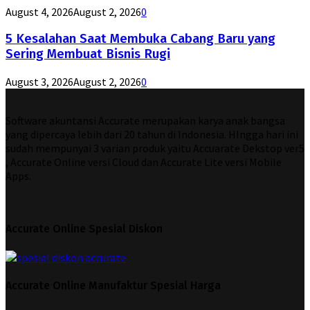
August 4, 2026
August 2, 2026
0
5 Kesalahan Saat Membuka Cabang Baru yang
Sering Membuat Bisnis Rugi
August 3, 2026
August 2, 2026
0
Software akuntansi Accurate merupakan karya anak bangsa
yang dipercaya lebih dari 20 tahun di Indonesia. HIngga hari ini
sudah mempunyai 3 varian produk yaitu Accuarate Dekstop ver5
, Accurate Online versi Cloud dan Accurate Lite versi Mobile
Apps.
Accurate Online Spesial Diskon
Accurate Online Manufaktur Spesial Harga