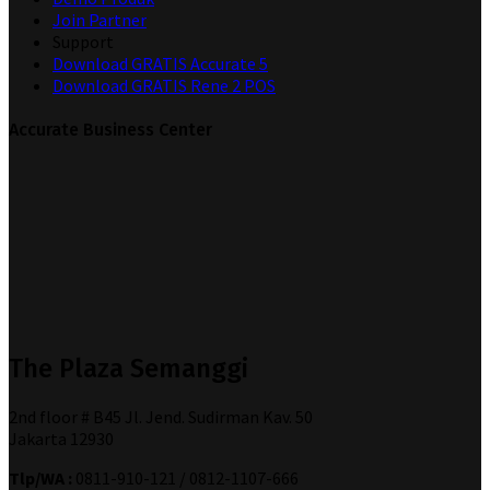
Join Partner
Support
Download GRATIS Accurate 5
Download GRATIS Rene 2 POS
Accurate Business Center
The Plaza Semanggi
2nd floor # B45 Jl. Jend. Sudirman Kav. 50
Jakarta 12930
Tlp/WA :
0811-910-121 / 0812-1107-666