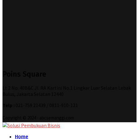
Poins Square
Lt 2 No. 40B&C Jl. RA Kartini No.1 Lingkar Luar Selatan Lebak
Bulus, Jakarta Selatan 12440
Telp :
021-759 21439 / 0811-910-121
Copyright © 2024 - abcsemanggi.com
Home