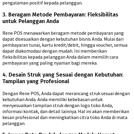
pengalaman positif kepada pelanggan.
3. Beragam Metode Pembayaran: Fleksibilitas
untuk Pelanggan Anda
Rene POS menawarkan beragam metode pembayaran yang
dapat disesuaikan dengan kebutuhan bisnis Anda. Mulai dari
pembayaran tunai, kartu kredit/debit, hingga voucher, semua
dapat diakomodasi dengan mudah. Ini memberikan
fleksibilitas kepada pelanggan Anda dalam memilih cara
pembayaran yang paling nyaman bagi mereka.
4. Desain Struk yang Sesuai dengan Kebutuhan:
Tampilan yang Profesional
Dengan Rene POS, Anda dapat merancang struk sesuai dengan
kebutuhan Anda. Anda memiliki kebebasan untuk
menyesuaikan tampilan struk dengan logo toko Anda,
informasi kontak, dan detail lainnya. Hal ini akan memberikan
kesan profesional dan meningkatkan citra toko Anda di mata
pelanggan.