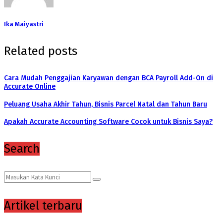
Ika Maiyastri
Related posts
Cara Mudah Penggajian Karyawan dengan BCA Payroll Add-On di
Accurate Online
Peluang Usaha Akhir Tahun, Bisnis Parcel Natal dan Tahun Baru
Apakah Accurate Accounting Software Cocok untuk Bisnis Saya?
Search
Search
Search
for:
Artikel terbaru