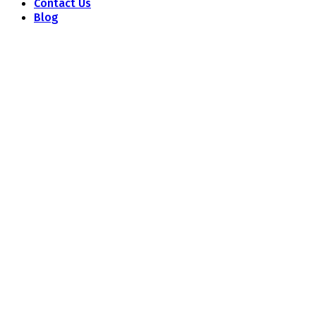
Contact Us
Blog