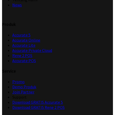
News
Produk
Accurate 5
Accurate Online
Accurate Lite
Accurate Private Cloud
Rene 2 POS
Accurate POS
Service
Promo
Demo Produk
Join Partner
Support
Download GRATIS Accurate 5
Download GRATIS Rene 2 POS