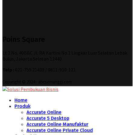
Poins Square
Lt 2 No. 40B&C Jl. RA Kartini No.1 Lingkar Luar Selatan Lebak
Bulus, Jakarta Selatan 12440
Telp :
021-759 21439 / 0811-910-121
Copyright © 2024 - abcsemanggi.com
Home
Produk
Accurate Online
Accurate 5 Desktop
Accurate Online Manufaktur
Accurate Online Private Cloud