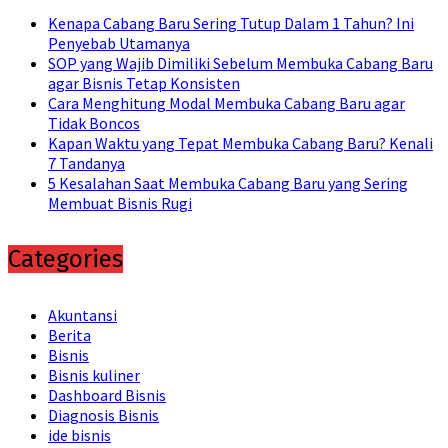
Kenapa Cabang Baru Sering Tutup Dalam 1 Tahun? Ini
Penyebab Utamanya
SOP yang Wajib Dimiliki Sebelum Membuka Cabang Baru
agar Bisnis Tetap Konsisten
Cara Menghitung Modal Membuka Cabang Baru agar
Tidak Boncos
Kapan Waktu yang Tepat Membuka Cabang Baru? Kenali
7 Tandanya
5 Kesalahan Saat Membuka Cabang Baru yang Sering
Membuat Bisnis Rugi
Categories
Akuntansi
Berita
Bisnis
Bisnis kuliner
Dashboard Bisnis
Diagnosis Bisnis
ide bisnis