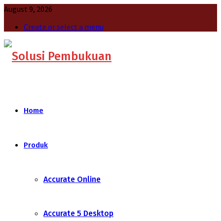
August 9, 2026
Create or select a menu
Home
Produk
Accurate Online
Accurate 5 Desktop