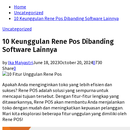
for:
Home
Uncategorized
10 Keunggulan Rene Pos Dibanding Software Lainnya
Uncategorized
10 Keunggulan Rene Pos Dibanding
Software Lainnya
by
Ika Maiyastri
June 18, 2023
October 20, 2024
0
730
Share
0
Apakah Anda menginginkan toko yang lebih efisien dan
sukses? Rene POS adalah solusi yang sempurna untuk
mencapai tujuan tersebut. Dengan fitur-fitur lengkap yang
ditawarkannya, Rene POS akan membantu Anda menjalankan
toko dengan mudah dan meningkatkan kepuasan pelanggan.
Mari kita eksplorasi beberapa fitur unggulan yang dimiliki oleh
Rene POS!