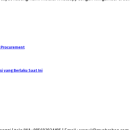
s Procurement
si yang Berlaku Saat Ini
nggi | telp/WA : 085692934495 | Email : erapuji@myabcshop.com