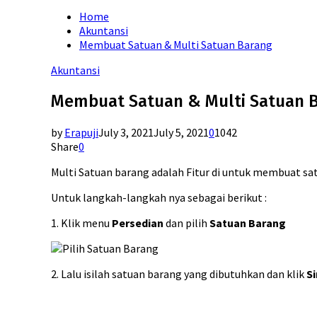
for:
Home
Akuntansi
Membuat Satuan & Multi Satuan Barang
Akuntansi
Membuat Satuan & Multi Satuan 
by
Erapuji
July 3, 2021
July 5, 2021
0
1042
Share
0
Multi Satuan barang adalah Fitur di untuk membuat satu
Untuk langkah-langkah nya sebagai berikut :
1. Klik menu
Persedian
dan pilih
Satuan Barang
2. Lalu isilah satuan barang yang dibutuhkan dan klik
S