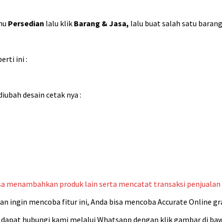
enu
Persedian
lalu klik
Barang & Jasa,
lalu buat salah satu barang
rti ini :
iubah desain cetak nya :
isa menambahkan produk lain serta mencatat transaksi penjuala
 ingin mencoba fitur ini, Anda bisa mencoba Accurate Online gra
a dapat hubungi kami melalui Whatsapp dengan klik gambar di baw