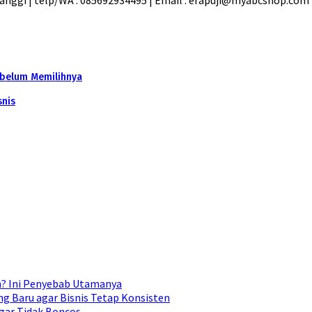
ebelum Memilihnya
snis
n? Ini Penyebab Utamanya
g Baru agar Bisnis Tetap Konsisten
gar Tidak Boncos