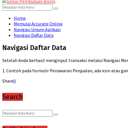
for:
Menu
Search
Search
for:
Home
Memulai Accurate Online
Navigasi Umum Aplikasi
Navigasi Daftar Data
Navigasi Daftar Data
Setelah Anda berhasil menginput transaksi melalui Navigasi Men
1. Contoh pada formulir Penawaran Penjualan, ada icon atau gamb
Share
0
Search
Search
Search
for: