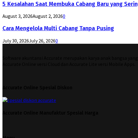
5 Kesalahan Saat Membuka Cabang Baru yang Serin
August 3, 2026
August 2, 2026
0
Cara Mengelola Multi Cabang Tanpa Pusing
July 30, 2026
July 26, 2026
0
Software akuntansi Accurate merupakan karya anak bangsa yang di
Accurate Online versi Cloud dan Accurate Lite versi Mobile Apps.
Accurate Online Spesial Diskon
Accurate Online Manufaktur Spesial Harga
Menu