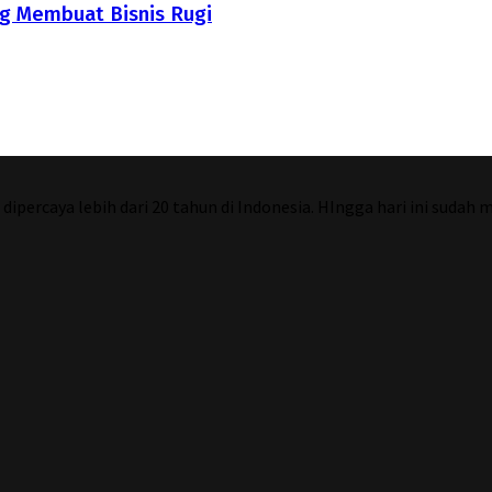
g Membuat Bisnis Rugi
percaya lebih dari 20 tahun di Indonesia. HIngga hari ini sudah 