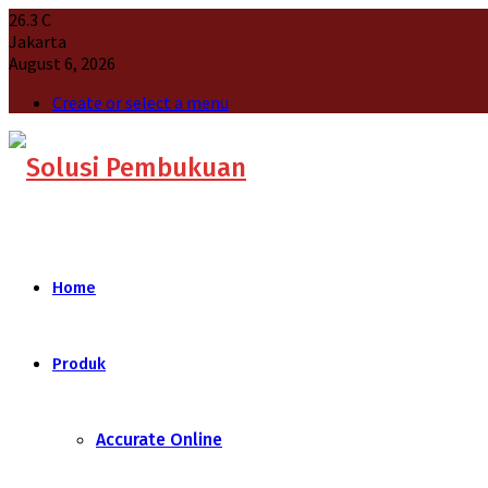
26.3
C
Jakarta
August 6, 2026
Create or select a menu
Home
Produk
Accurate Online