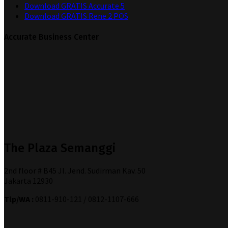
Download GRATIS Accurate 5
Download GRATIS Rene 2 POS
Accurate Business Center
The Plaza Semanggi
2nd floor # B45 Jl. Jend. Sudirman Kav. 50
Jakarta 12930
Tlp/WA :
0811-910-121 / 0812-1107-666