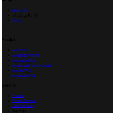
Beranda
Tentang Kami
News
Produk
Accurate 5
Accurate Online
Accurate Lite
Accurate Private Cloud
Rene 2 POS
Accurate POS
Service
Promo
Demo Produk
Join Partner
Support