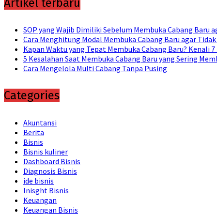
Artikel terbaru
SOP yang Wajib Dimiliki Sebelum Membuka Cabang Baru ag
Cara Menghitung Modal Membuka Cabang Baru agar Tidak
Kapan Waktu yang Tepat Membuka Cabang Baru? Kenali 7
5 Kesalahan Saat Membuka Cabang Baru yang Sering Memb
Cara Mengelola Multi Cabang Tanpa Pusing
Categories
Akuntansi
Berita
Bisnis
Bisnis kuliner
Dashboard Bisnis
Diagnosis Bisnis
ide bisnis
Inisght Bisnis
Keuangan
Keuangan Bisnis