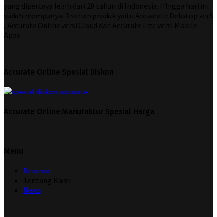
yang dipercaya lebih dari 20 tahun di Indonesia. HIngga hari ini
sudah mempunyai 3 varian produk yaitu Accuarate Dekstop ver5
, Accurate Online versi Cloud dan Accurate Lite versi Mobile
Apps.
Accurate Online Spesial Diskon
Accurate Online Manufaktur Spesial Harga
Menu
Beranda
Tentang Kami
News