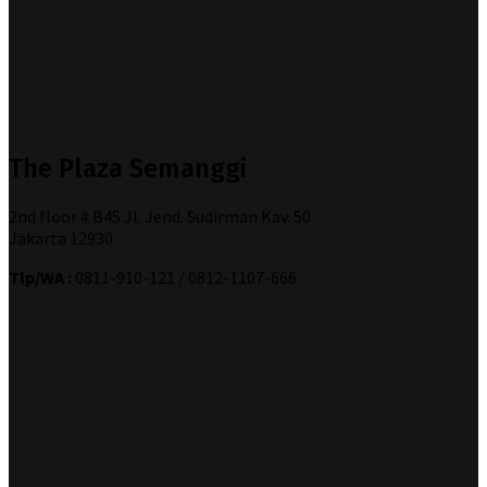
The Plaza Semanggi
2nd floor # B45 Jl. Jend. Sudirman Kav. 50
Jakarta 12930
Tlp/WA :
0811-910-121 / 0812-1107-666