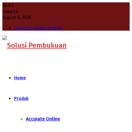
26.3
C
Jakarta
August 6, 2026
Create or select a menu
Home
Produk
Accurate Online