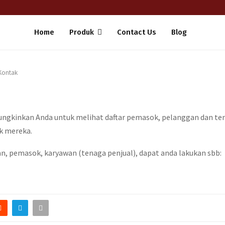
Home
Produk
Contact Us
Blog
Kontak
ungkinkan Anda untuk melihat daftar pemasok, pelanggan dan ten
k mereka.
an, pemasok, karyawan (tenaga penjual), dapat anda lakukan sbb: