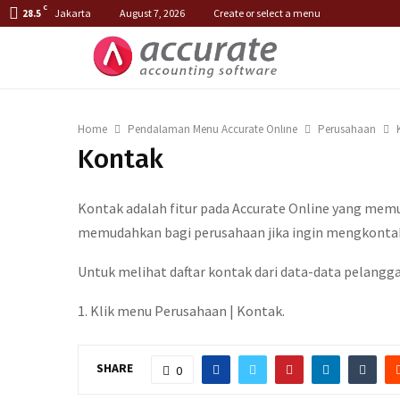
C
Jakarta
August 7, 2026
Create or select a menu
28.5
Home
Pendalaman Menu Accurate Online
Perusahaan
Kontak
Kontak adalah fitur pada Accurate Online yang mem
memudahkan bagi perusahaan jika ingin mengkonta
Untuk melihat daftar kontak dari data-data pelangg
1. Klik menu Perusahaan | Kontak.
SHARE
0