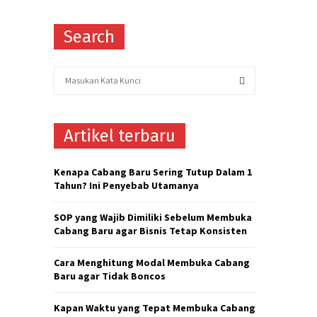
Search
S
e
a
S
r
Artikel terbaru
c
E
h
f
A
Kenapa Cabang Baru Sering Tutup Dalam 1
o
Tahun? Ini Penyebab Utamanya
r
R
:
SOP yang Wajib Dimiliki Sebelum Membuka
C
Cabang Baru agar Bisnis Tetap Konsisten
H
Cara Menghitung Modal Membuka Cabang
Baru agar Tidak Boncos
Kapan Waktu yang Tepat Membuka Cabang