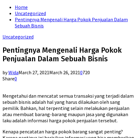
for:
Home
Uncategorized
Pentingnya Mengenali Harga Pokok Penjualan Dalam
Sebuah Bisnis
Uncategorized
Pentingnya Mengenali Harga Pokok
Penjualan Dalam Sebuah Bisnis
by
Wida
March 27, 2021
March 26, 2021
0
720
Share
0
Mengetahui dan mencatat semua transaksi yang terjadi dalam
sebuah bisnis adalah hal yang harus dilakukan oleh sang
pemilik. Bahkan, hal terpenting selain melakukan penjualan
atau membuat barang-barang maupun jasa yang digunakan
laku adalah informasi harga pokok penjualan tersebut.
Kenapa pencatatan harga pokok barang sangat penting?
Karena nantinya ini berisikan informasi yang bisa memberikan