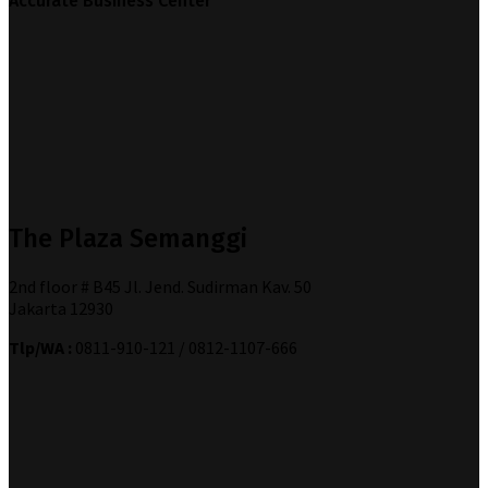
Accurate Business Center
The Plaza Semanggi
2nd floor # B45 Jl. Jend. Sudirman Kav. 50
Jakarta 12930
Tlp/WA :
0811-910-121 / 0812-1107-666