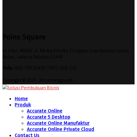
Poins Square
Lt 2 No. 40B&C Jl. RA Kartini No.1 Lingkar Luar Selatan Lebak
Bulus, Jakarta Selatan 12440
Telp :
021-759 21439 / 0811-910-121
Copyright © 2024 - abcsemanggi.com
Home
Produk
Accurate Online
Accurate 5 Desktop
Accurate Online Manufaktur
Accurate Online Private Cloud
Contact Us