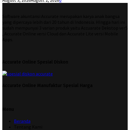
August 3, 2026
August 2, 2026
0
Software akuntansi Accurate merupakan karya anak bangsa
yang dipercaya lebih dari 20 tahun di Indonesia. HIngga hari ini
sudah mempunyai 3 varian produk yaitu Accuarate Dekstop ver5
, Accurate Online versi Cloud dan Accurate Lite versi Mobile
Apps.
Accurate Online Spesial Diskon
Accurate Online Manufaktur Spesial Harga
Menu
Beranda
Tentang Kami