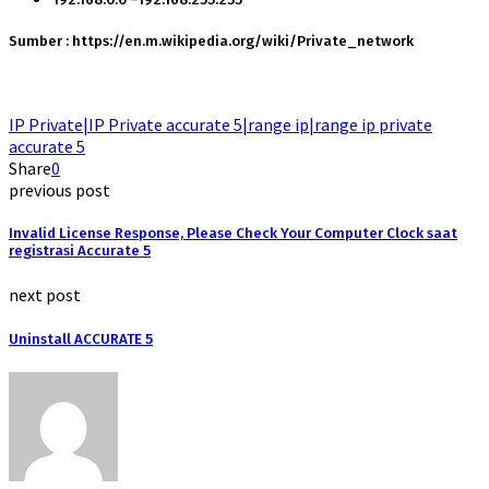
Sumber : https://en.m.wikipedia.org/wiki/Private_network
IP Private|IP Private accurate 5|range ip|range ip private
accurate 5
Share
0
previous post
Invalid License Response, Please Check Your Computer Clock saat
registrasi Accurate 5
next post
Uninstall ACCURATE 5