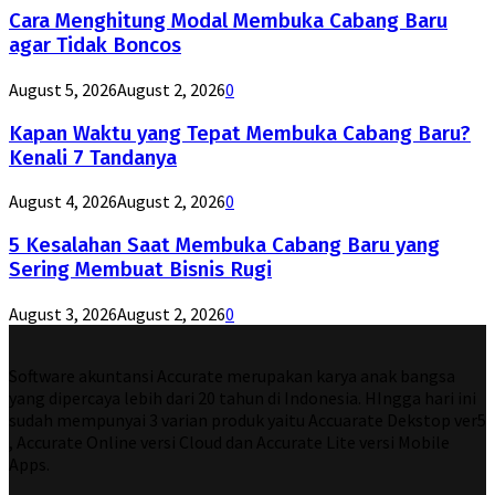
Cara Menghitung Modal Membuka Cabang Baru
agar Tidak Boncos
August 5, 2026
August 2, 2026
0
Kapan Waktu yang Tepat Membuka Cabang Baru?
Kenali 7 Tandanya
August 4, 2026
August 2, 2026
0
5 Kesalahan Saat Membuka Cabang Baru yang
Sering Membuat Bisnis Rugi
August 3, 2026
August 2, 2026
0
Software akuntansi Accurate merupakan karya anak bangsa
yang dipercaya lebih dari 20 tahun di Indonesia. HIngga hari ini
sudah mempunyai 3 varian produk yaitu Accuarate Dekstop ver5
, Accurate Online versi Cloud dan Accurate Lite versi Mobile
Apps.