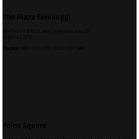
The Plaza Semanggi
2nd floor # B45 Jl. Jend. Sudirman Kav. 50
Jakarta 12930
Tlp/WA :
0811-910-121 / 0812-1107-666
Poins Square