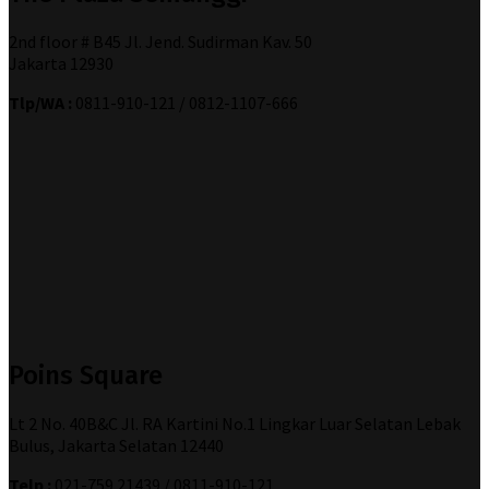
2nd floor # B45 Jl. Jend. Sudirman Kav. 50
Jakarta 12930
Tlp/WA :
0811-910-121 / 0812-1107-666
Poins Square
Lt 2 No. 40B&C Jl. RA Kartini No.1 Lingkar Luar Selatan Lebak
Bulus, Jakarta Selatan 12440
Telp :
021-759 21439 / 0811-910-121