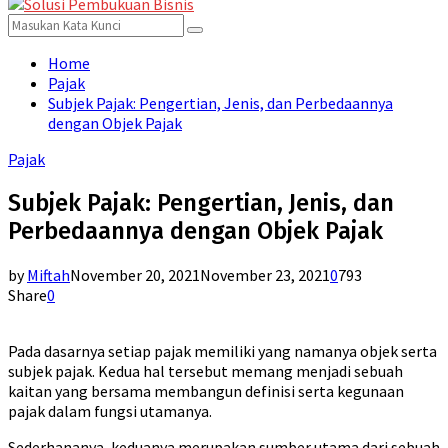
for:
Menu
Search
Search
for:
Home
Pajak
Subjek Pajak: Pengertian, Jenis, dan Perbedaannya
dengan Objek Pajak
Pajak
Subjek Pajak: Pengertian, Jenis, dan
Perbedaannya dengan Objek Pajak
by
Miftah
November 20, 2021
November 23, 2021
0
793
Share
0
Pada dasarnya setiap pajak memiliki yang namanya objek serta
subjek pajak. Kedua hal tersebut memang menjadi sebuah
kaitan yang bersama membangun definisi serta kegunaan
pajak dalam fungsi utamanya.
Sederhananya, keduanya merupakan sumber utama dari sebuah