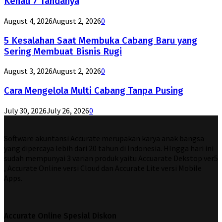
Kenali 7 Tandanya
August 4, 2026
August 2, 2026
0
5 Kesalahan Saat Membuka Cabang Baru yang
Sering Membuat Bisnis Rugi
August 3, 2026
August 2, 2026
0
Cara Mengelola Multi Cabang Tanpa Pusing
July 30, 2026
July 26, 2026
0
Software akuntansi Accurate merupakan karya anak bangsa
yang dipercaya lebih dari 20 tahun di Indonesia. HIngga hari ini
sudah mempunyai 3 varian produk yaitu Accuarate Dekstop ver5
, Accurate Online versi Cloud dan Accurate Lite versi Mobile
Apps.
Accurate Online Spesial Diskon