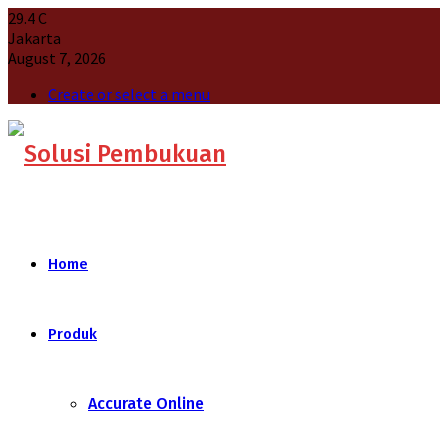
29.4
C
Jakarta
August 7, 2026
Create or select a menu
Home
Produk
Accurate Online