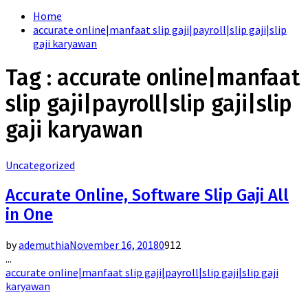
for:
Home
accurate online|manfaat slip gaji|payroll|slip gaji|slip
gaji karyawan
Tag : accurate online|manfaat
slip gaji|payroll|slip gaji|slip
gaji karyawan
Uncategorized
Accurate Online, Software Slip Gaji All
in One
by
ademuthia
November 16, 2018
0
912
...
accurate online|manfaat slip gaji|payroll|slip gaji|slip gaji
karyawan