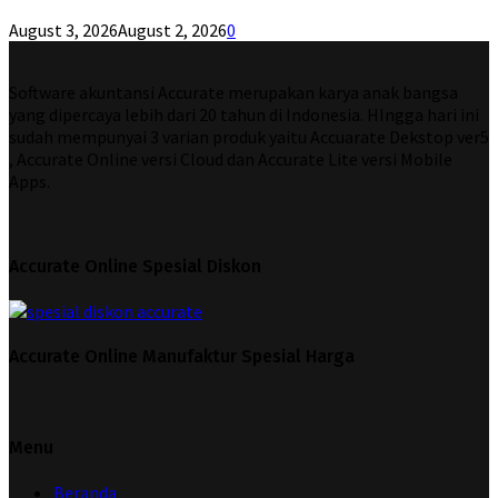
August 3, 2026
August 2, 2026
0
Software akuntansi Accurate merupakan karya anak bangsa
yang dipercaya lebih dari 20 tahun di Indonesia. HIngga hari ini
sudah mempunyai 3 varian produk yaitu Accuarate Dekstop ver5
, Accurate Online versi Cloud dan Accurate Lite versi Mobile
Apps.
Accurate Online Spesial Diskon
Accurate Online Manufaktur Spesial Harga
Menu
Beranda