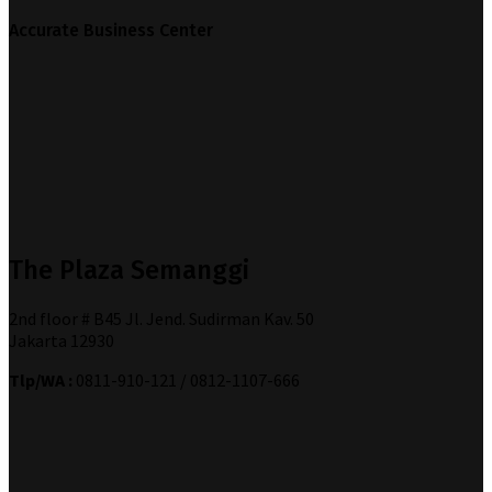
Accurate Business Center
The Plaza Semanggi
2nd floor # B45 Jl. Jend. Sudirman Kav. 50
Jakarta 12930
Tlp/WA :
0811-910-121 / 0812-1107-666