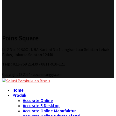
Poins Square
Lt 2 No. 40B&C Jl. RA Kartini No.1 Lingkar Luar Selatan Lebak
Bulus, Jakarta Selatan 12440
Telp :
021-759 21439 / 0811-910-121
Copyright © 2024 - abcsemanggi.com
Home
Produk
Accurate Online
Accurate 5 Desktop
Accurate Online Manufaktur