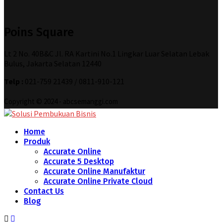
Poins Square
Lt 2 No. 40B&C Jl. RA Kartini No.1 Lingkar Luar Selatan Lebak
Bulus, Jakarta Selatan 12440
Telp :
021-759 21439 / 0811-910-121
Copyright © 2024 - abcsemanggi.com
Home
Produk
Accurate Online
Accurate 5 Desktop
Accurate Online Manufaktur
Accurate Online Private Cloud
Contact Us
Blog