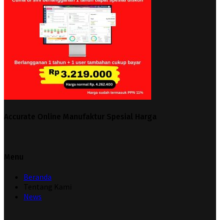
Accurate Online Manufaktur Spesial Harga
Menu
Beranda
Tentang Kami
News