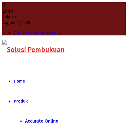
29.4
C
Jakarta
August 7, 2026
Create or select a menu
Home
Produk
Accurate Online