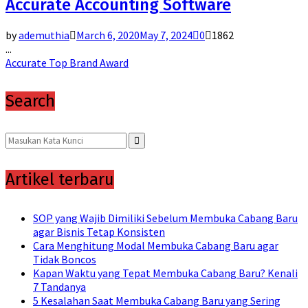
Accurate Accounting Software
by
ademuthia
March 6, 2020
May 7, 2024
0
1862
...
Accurate Top Brand Award
Search
Search
for:
Search
Artikel terbaru
SOP yang Wajib Dimiliki Sebelum Membuka Cabang Baru
agar Bisnis Tetap Konsisten
Cara Menghitung Modal Membuka Cabang Baru agar
Tidak Boncos
Kapan Waktu yang Tepat Membuka Cabang Baru? Kenali
7 Tandanya
5 Kesalahan Saat Membuka Cabang Baru yang Sering