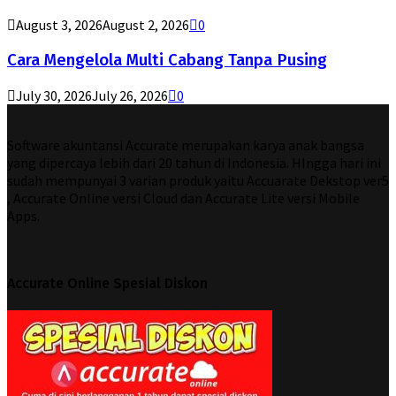
August 3, 2026
August 2, 2026
0
Cara Mengelola Multi Cabang Tanpa Pusing
July 30, 2026
July 26, 2026
0
Software akuntansi Accurate merupakan karya anak bangsa
yang dipercaya lebih dari 20 tahun di Indonesia. HIngga hari ini
sudah mempunyai 3 varian produk yaitu Accuarate Dekstop ver5
, Accurate Online versi Cloud dan Accurate Lite versi Mobile
Apps.
Accurate Online Spesial Diskon