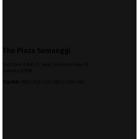
The Plaza Semanggi
2nd floor # B45 Jl. Jend. Sudirman Kav. 50
Jakarta 12930
Tlp/WA :
0811-910-121 / 0812-1107-666