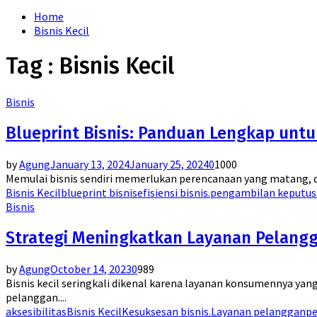
for:
Home
Bisnis Kecil
Tag : Bisnis Kecil
Bisnis
Blueprint Bisnis: Panduan Lengkap unt
by
Agung
January 13, 2024
January 25, 2024
0
1000
Memulai bisnis sendiri memerlukan perencanaan yang matang, dan s
Bisnis Kecil
blueprint bisnis
efisiensi bisnis.
pengambilan keputu
Bisnis
Strategi Meningkatkan Layanan Pelangga
by
Agung
October 14, 2023
0
989
Bisnis kecil seringkali dikenal karena layanan konsumennya yan
pelanggan....
aksesibilitas
Bisnis Kecil
Kesuksesan bisnis.
Layanan pelanggan
pe