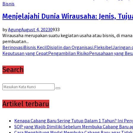
Bisnis
Menjelajahi Dunia Wirausaha: Jenis, Tuj
by
Agung
August 4, 2023
0
933
Wirausaha merupakan suatu kegiatan usaha atau bisnis, di mana
pembuatan...
Berinovasi
Bisnis Kecil
Disiplin dan Organisasi.
Fleksibel
Jaringan 
Keputusan yang Cepat
Pengambilan Risiko
Perusahaan yang Bes
Search
Search
Search
for:
Artikel terbaru
Kenapa Cabang Baru Sering Tutup Dalam 1 Tahun? Ini Pe
SOP yang Wajib Dimiliki Sebelum Membuka Cabang Baru ag
Cara Menghitung Modal Membuka Cabang Baru agar Tidak