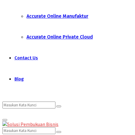
Accurate Online Manufaktur
Accurate Online Private Cloud
Contact Us
Blog
Search
Search
Primary
for:
Menu
Search
Search