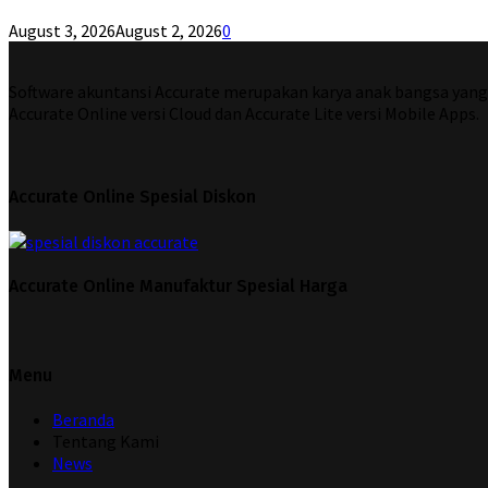
August 3, 2026
August 2, 2026
0
Software akuntansi Accurate merupakan karya anak bangsa yang di
Accurate Online versi Cloud dan Accurate Lite versi Mobile Apps.
Accurate Online Spesial Diskon
Accurate Online Manufaktur Spesial Harga
Menu
Beranda
Tentang Kami
News