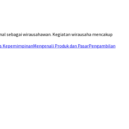
kenal sebagai wirausahawan. Kegiatan wirausaha mencakup
as Kepemimpinan
Mengenali Produk dan Pasar
Pengambilan