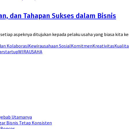
uan, dan Tahapan Sukses dalam Bisnis
 setiap aspeknya ditujukan kepada pelaku usaha yang biasa kita 
dan Kolaborasi
Kewirausahaan Sosial
Komitmen
Kreativitas
Kualit
ar
startup
WIRAUSAHA
nyebab Utamanya
ar Bisnis Tetap Konsisten
 Boncos