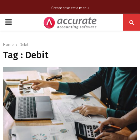
Create or select a menu
PRIMARY
MENU
Home
Debit
Tag : Debit