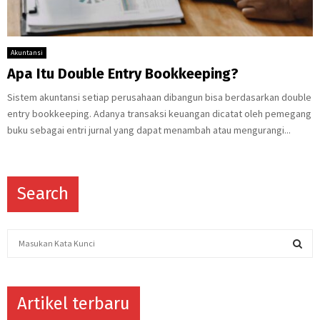
Akuntansi
Apa Itu Double Entry Bookkeeping?
Sistem akuntansi setiap perusahaan dibangun bisa berdasarkan double
entry bookkeeping. Adanya transaksi keuangan dicatat oleh pemegang
buku sebagai entri jurnal yang dapat menambah atau mengurangi...
Search
S
e
a
S
r
c
Artikel terbaru
E
h