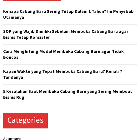
f
A
o
Kenapa Cabang Baru Sering Tutup Dalam 1 Tahun? Ini Penyebab
r
R
Utamanya
:
C
SOP yang Wajib Dimiliki Sebelum Membuka Cabang Baru agar
Bisnis Tetap Konsisten
H
Cara Menghitung Modal Membuka Cabang Baru agar Tidak
Boncos
Kapan Waktu yang Tepat Membuka Cabang Baru? Kenali 7
Tandanya
5 Kesalahan Saat Membuka Cabang Baru yang Sering Membuat
Bisnis Rugi
Categories
Akuntansi