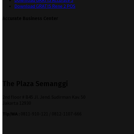
Download GRATIS Accurate 5
Download GRATIS Rene 2 POS
Accurate Business Center
The Plaza Semanggi
2nd floor # B45 Jl. Jend. Sudirman Kav. 50
Jakarta 12930
Tlp/WA :
0811-910-121 / 0812-1107-666