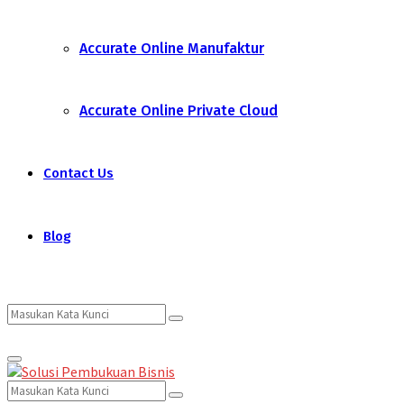
Accurate Online Manufaktur
Accurate Online Private Cloud
Contact Us
Blog
Search
Search
Primary
for:
Menu
Search
Search