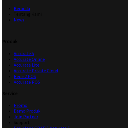
Beranda
Tentang Kami
News
Produk
Accurate 5
Accurate Online
Accurate Lite
Accurate Private Cloud
Rene 2 POS
Accurate POS
Service
Promo
Demo Produk
Join Partner
Support