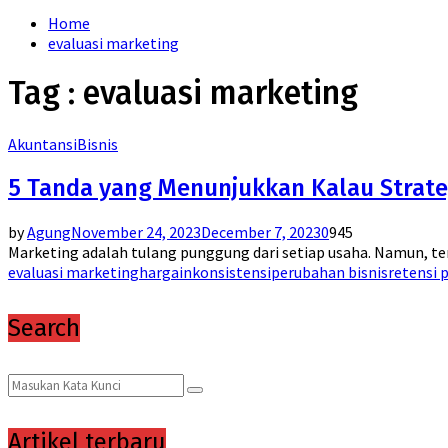
for:
Home
evaluasi marketing
Tag : evaluasi marketing
Akuntansi
Bisnis
5 Tanda yang Menunjukkan Kalau Strat
by
Agung
November 24, 2023
December 7, 2023
0
945
Marketing adalah tulang punggung dari setiap usaha. Namun, ter
evaluasi marketing
harga
inkonsistensi
perubahan bisnis
retensi 
Search
Search
Search
for:
Artikel terbaru