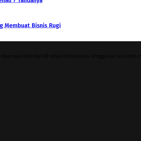
nali 7 Tandanya
g Membuat Bisnis Rugi
percaya lebih dari 20 tahun di Indonesia. HIngga hari ini sudah 