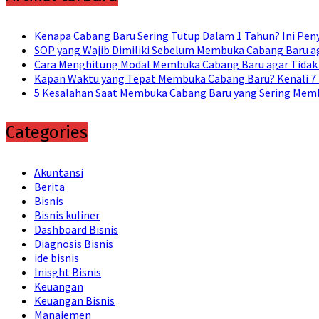
Kenapa Cabang Baru Sering Tutup Dalam 1 Tahun? Ini Pe
SOP yang Wajib Dimiliki Sebelum Membuka Cabang Baru ag
Cara Menghitung Modal Membuka Cabang Baru agar Tidak
Kapan Waktu yang Tepat Membuka Cabang Baru? Kenali 7
5 Kesalahan Saat Membuka Cabang Baru yang Sering Memb
Categories
Akuntansi
Berita
Bisnis
Bisnis kuliner
Dashboard Bisnis
Diagnosis Bisnis
ide bisnis
Inisght Bisnis
Keuangan
Keuangan Bisnis
Manajemen