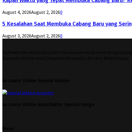
Kapan Waktu yang Tepat Membuka Cabang Baru? Ke
August 4, 2026
August 2, 2026
0
5 Kesalahan Saat Membuka Cabang Baru yang Serin
August 3, 2026
August 2, 2026
0
Software akuntansi Accurate merupakan karya anak bangsa yang di
Accurate Online versi Cloud dan Accurate Lite versi Mobile Apps.
Accurate Online Spesial Diskon
Accurate Online Manufaktur Spesial Harga
Menu