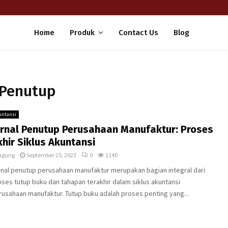
Home
Produk
Contact Us
Blog
 Penutup
untansi
urnal Penutup Perusahaan Manufaktur: Proses
khir Siklus Akuntansi
Agung
September 25, 2023
0
1140
rnal penutup perusahaan manufaktur merupakan bagian integral dari
ses tutup buku dan tahapan terakhir dalam siklus akuntansi
rusahaan manufaktur. Tutup buku adalah proses penting yang...