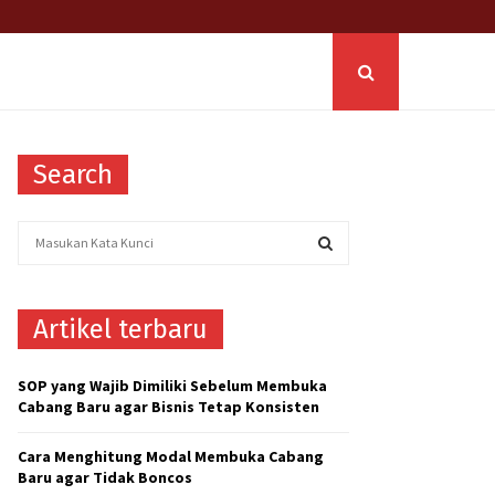
Search
S
e
a
S
r
Artikel terbaru
c
E
h
f
A
SOP yang Wajib Dimiliki Sebelum Membuka
o
Cabang Baru agar Bisnis Tetap Konsisten
r
R
:
Cara Menghitung Modal Membuka Cabang
C
Baru agar Tidak Boncos