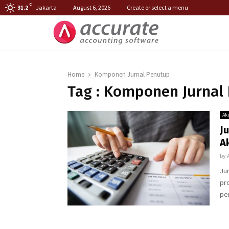
C
Jakarta
August 6, 2026
Create or select a menu
31.2
Home
Komponen Jurnal Penutup
Tag : Komponen Jurnal
Ak
J
A
by
Ju
pro
pe