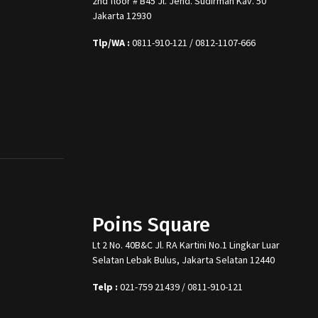
2nd floor # B45 Jl. Jend. Sudirman Kav. 50
Jakarta 12930
Tlp/WA :
0811-910-121 / 0812-1107-666
Poins Square
Lt 2 No. 40B&C Jl. RA Kartini No.1 Lingkar Luar
Selatan Lebak Bulus, Jakarta Selatan 12440
Telp :
021-759 21439 / 0811-910-121