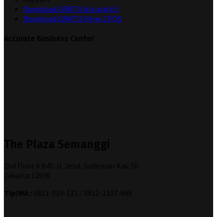
Download GRATIS Accurate 5
Download GRATIS Rene 2 POS
Accurate Business Center
The Plaza Semanggi
2nd floor # B45 Jl. Jend. Sudirman Kav. 50
Jakarta 12930
Tlp/WA :
0811-910-121 / 0812-1107-666