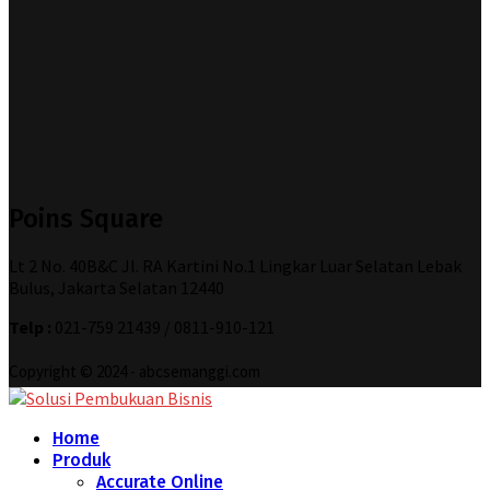
Poins Square
Lt 2 No. 40B&C Jl. RA Kartini No.1 Lingkar Luar Selatan Lebak
Bulus, Jakarta Selatan 12440
Telp :
021-759 21439 / 0811-910-121
Copyright © 2024 - abcsemanggi.com
Home
Produk
Accurate Online