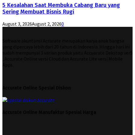
5 Kesalahan Saat Membuka Cabang Baru yang
Sering Membuat Bisnis Rugi
August 3, 2026
August 2, 2026
0
Software akuntansi Accurate merupakan karya anak bangsa
yang dipercaya lebih dari 20 tahun di Indonesia. HIngga hari ini
sudah mempunyai 3 varian produk yaitu Accuarate Dekstop ver5
, Accurate Online versi Cloud dan Accurate Lite versi Mobile
Apps.
Accurate Online Spesial Diskon
Accurate Online Manufaktur Spesial Harga