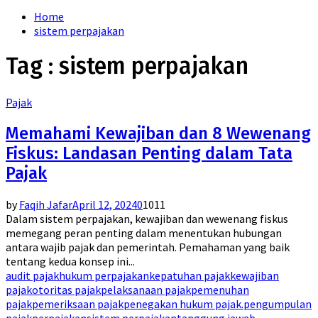
for:
Home
sistem perpajakan
Tag : sistem perpajakan
Pajak
Memahami Kewajiban dan 8 Wewenang
Fiskus: Landasan Penting dalam Tata
Pajak
by
Faqih Jafar
April 12, 2024
0
1011
Dalam sistem perpajakan, kewajiban dan wewenang fiskus
memegang peran penting dalam menentukan hubungan
antara wajib pajak dan pemerintah. Pemahaman yang baik
tentang kedua konsep ini...
audit pajak
hukum perpajakan
kepatuhan pajak
kewajiban
pajak
otoritas pajak
pelaksanaan pajak
pemenuhan
pajak
pemeriksaan pajak
penegakan hukum pajak.
pengumpulan
pajak
perpajakan
sistem perpajakan
tanggung jawab