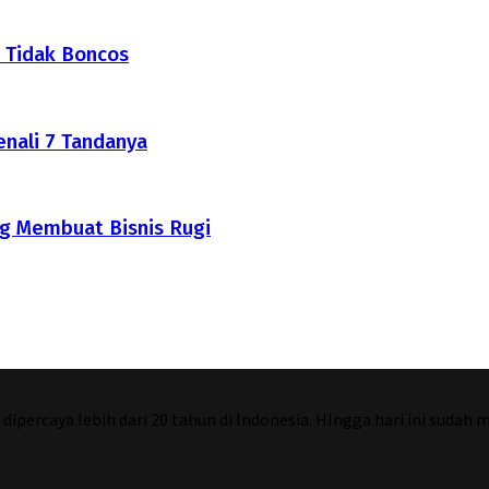
 Tidak Boncos
nali 7 Tandanya
g Membuat Bisnis Rugi
percaya lebih dari 20 tahun di Indonesia. HIngga hari ini sudah 