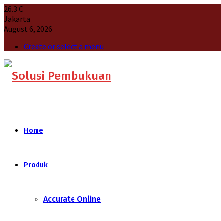
26.3
C
Jakarta
August 6, 2026
Create or select a menu
Home
Produk
Accurate Online