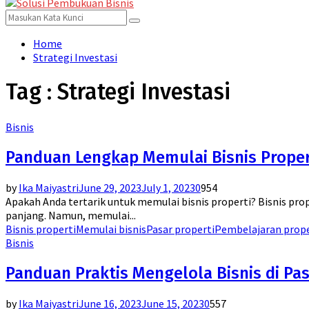
for:
Menu
Search
Search
for:
Home
Strategi Investasi
Tag : Strategi Investasi
Bisnis
Panduan Lengkap Memulai Bisnis Propert
by
Ika Maiyastri
June 29, 2023
July 1, 2023
0
954
Apakah Anda tertarik untuk memulai bisnis properti? Bisnis 
panjang. Namun, memulai...
Bisnis properti
Memulai bisnis
Pasar properti
Pembelajaran prope
Bisnis
Panduan Praktis Mengelola Bisnis di Pa
by
Ika Maiyastri
June 16, 2023
June 15, 2023
0
557