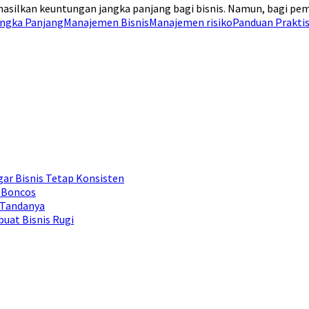
ilkan keuntungan jangka panjang bagi bisnis. Namun, bagi pemul
ngka Panjang
Manajemen Bisnis
Manajemen risiko
Panduan Praktis
ar Bisnis Tetap Konsisten
 Boncos
 Tandanya
uat Bisnis Rugi