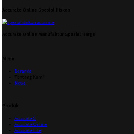
Accurate Online Spesial Diskon
Accurate Online Manufaktur Spesial Harga
Menu
Beranda
Tentang Kami
News
Produk
Accurate 5
Accurate Online
Accurate Lite