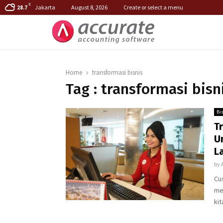
C
Jakarta
August 8, 2026
Create or select a menu
28.7
Home
transformasi bisnis
Tag : transformasi bisn
Bi
T
U
L
by
Cu
me
kit