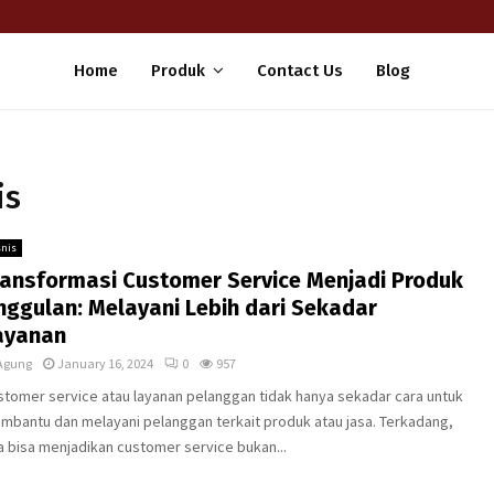
Home
Produk
Contact Us
Blog
is
snis
ransformasi Customer Service Menjadi Produk
nggulan: Melayani Lebih dari Sekadar
ayanan
Agung
January 16, 2024
0
957
stomer service atau layanan pelanggan tidak hanya sekadar cara untuk
mbantu dan melayani pelanggan terkait produk atau jasa. Terkadang,
a bisa menjadikan customer service bukan...