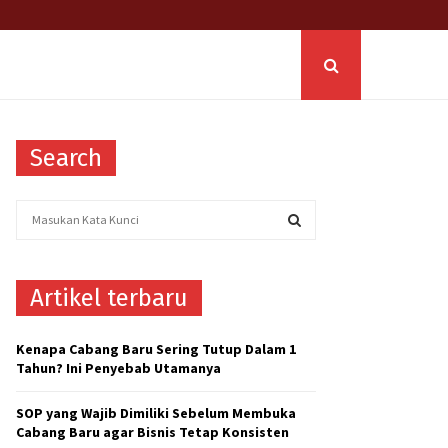
Search
S
e
a
S
r
Artikel terbaru
c
E
h
f
A
Kenapa Cabang Baru Sering Tutup Dalam 1
o
Tahun? Ini Penyebab Utamanya
r
R
:
SOP yang Wajib Dimiliki Sebelum Membuka
C
Cabang Baru agar Bisnis Tetap Konsisten