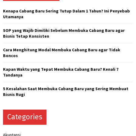
f
A
o
Kenapa Cabang Baru Sering Tutup Dalam 1 Tahun? Ini Penyebab
r
R
Utamanya
:
C
SOP yang Wajib Dimiliki Sebelum Membuka Cabang Baru agar
Bisnis Tetap Konsisten
H
Cara Menghitung Modal Membuka Cabang Baru agar Tidak
Boncos
Kapan Waktu yang Tepat Membuka Cabang Baru? Kenali 7
Tandanya
5 Kesalahan Saat Membuka Cabang Baru yang Sering Membuat
Bisnis Rugi
Categories
Akuntansi