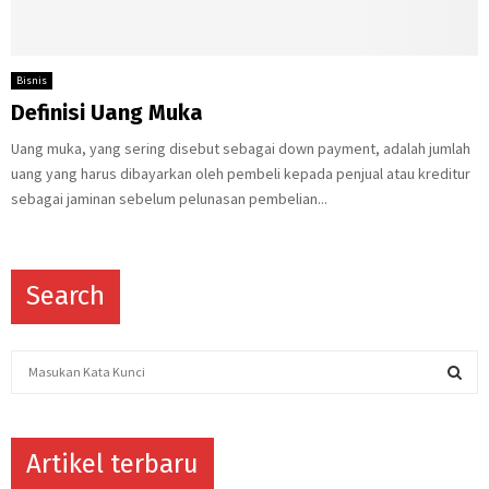
Bisnis
Definisi Uang Muka
Uang muka, yang sering disebut sebagai down payment, adalah jumlah
uang yang harus dibayarkan oleh pembeli kepada penjual atau kreditur
sebagai jaminan sebelum pelunasan pembelian...
Search
S
e
a
S
r
c
Artikel terbaru
E
h