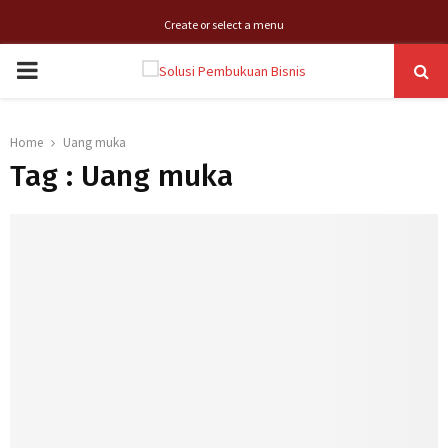
Create or select a menu
PRIMARY
MENU
Home
Uang muka
Tag : Uang muka