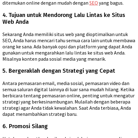
ditemukan online dengan mudah dengan
SEO
yang bagus.
4. Tujuan untuk Mendorong Lalu Lintas ke Situs
Web Anda
Sekarang Anda memiliki situs web yang dioptimalkan untuk
SEO, Anda harus mencari tahu semua cara lain untuk membawa
orang ke sana. Ada banyak opsi dan platform yang dapat Anda
gunakan untuk mengarahkan lalu lintas ke situs web Anda.
Misalnya konten pada sosial media yang menarik.
5. Bergeraklah dengan Strategi yang Cepat
Antara pemasaran email, media sosial, pemasaran video dan
semua saluran digital lainnya di luar sana mudah hilang. Ketika
berbicara tentang pemasaran online, penting untuk mengatur
strategi yang berkesinambungan. Mulailah dengan beberapa
strategi agar Anda tidak kewalahan. Saat Anda terbiasa, Anda
dapat menambahkan strategi baru.
6. Promosi Silang