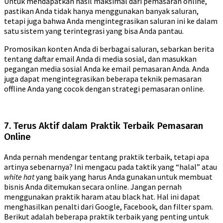
Untuk mendapatkan hasil maksimal dari pemasaran online,
pastikan Anda tidak hanya menggunakan banyak saluran,
tetapi juga bahwa Anda mengintegrasikan saluran ini ke dalam
satu sistem yang terintegrasi yang bisa Anda pantau.
Promosikan konten Anda di berbagai saluran, sebarkan berita
tentang daftar email Anda di media sosial, dan masukkan
pegangan media sosial Anda ke email pemasaran Anda. Anda
juga dapat mengintegrasikan beberapa teknik pemasaran
offline Anda yang cocok dengan strategi pemasaran online.
7. Terus Aktif dalam Praktik Terbaik Pemasaran
Online
Anda pernah mendengar tentang praktik terbaik, tetapi apa
artinya sebenarnya? Ini mengacu pada taktik yang “halal” atau
white hat
yang baik yang harus Anda gunakan untuk membuat
bisnis Anda ditemukan secara online. Jangan pernah
menggunakan praktik haram atau black hat. Hal ini dapat
menghasilkan penalti dari Google, Facebook, dan filter spam.
Berikut adalah beberapa praktik terbaik yang penting untuk