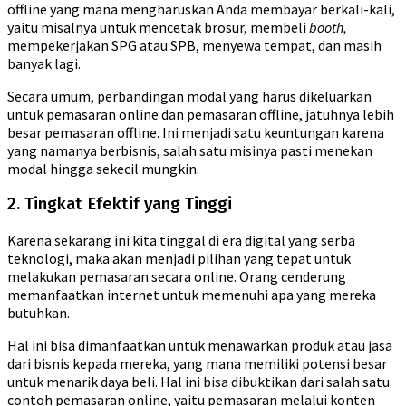
offline yang mana mengharuskan Anda membayar berkali-kali,
yaitu misalnya untuk mencetak brosur, membeli
booth,
mempekerjakan SPG atau SPB, menyewa tempat, dan masih
banyak lagi.
Secara umum, perbandingan modal yang harus dikeluarkan
untuk pemasaran online dan pemasaran offline, jatuhnya lebih
besar pemasaran offline. Ini menjadi satu keuntungan karena
yang namanya berbisnis, salah satu misinya pasti menekan
modal hingga sekecil mungkin.
2. Tingkat Efektif yang Tinggi
Karena sekarang ini kita tinggal di era digital yang serba
teknologi, maka akan menjadi pilihan yang tepat untuk
melakukan pemasaran secara online. Orang cenderung
memanfaatkan internet untuk memenuhi apa yang mereka
butuhkan.
Hal ini bisa dimanfaatkan untuk menawarkan produk atau jasa
dari bisnis kepada mereka, yang mana memiliki potensi besar
untuk menarik daya beli. Hal ini bisa dibuktikan dari salah satu
contoh pemasaran online, yaitu pemasaran melalui konten