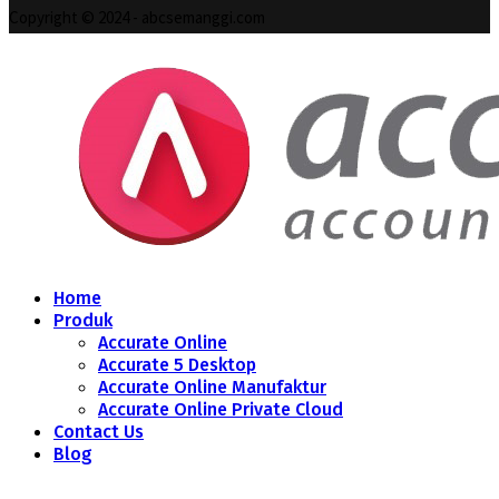
Copyright © 2024 - abcsemanggi.com
Home
Produk
Accurate Online
Accurate 5 Desktop
Accurate Online Manufaktur
Accurate Online Private Cloud
Contact Us
Blog