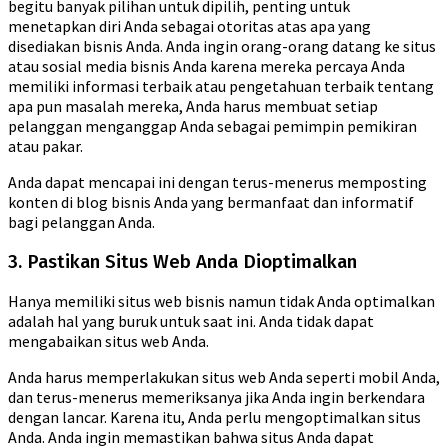
begitu banyak pilihan untuk dipilih, penting untuk
menetapkan diri Anda sebagai otoritas atas apa yang
disediakan bisnis Anda. Anda ingin orang-orang datang ke situs
atau sosial media bisnis Anda karena mereka percaya Anda
memiliki informasi terbaik atau pengetahuan terbaik tentang
apa pun masalah mereka, Anda harus membuat setiap
pelanggan menganggap Anda sebagai pemimpin pemikiran
atau pakar.
Anda dapat mencapai ini dengan terus-menerus memposting
konten di blog bisnis Anda yang bermanfaat dan informatif
bagi pelanggan Anda.
3. Pastikan Situs Web Anda Dioptimalkan
Hanya memiliki situs web bisnis namun tidak Anda optimalkan
adalah hal yang buruk untuk saat ini. Anda tidak dapat
mengabaikan situs web Anda.
Anda harus memperlakukan situs web Anda seperti mobil Anda,
dan terus-menerus memeriksanya jika Anda ingin berkendara
dengan lancar. Karena itu, Anda perlu mengoptimalkan situs
Anda. Anda ingin memastikan bahwa situs Anda dapat