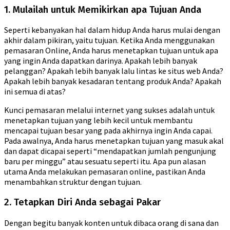
1. Mulailah untuk Memikirkan apa Tujuan Anda
Seperti kebanyakan hal dalam hidup Anda harus mulai dengan
akhir dalam pikiran, yaitu tujuan. Ketika Anda menggunakan
pemasaran Online, Anda harus menetapkan tujuan untuk apa
yang ingin Anda dapatkan darinya. Apakah lebih banyak
pelanggan? Apakah lebih banyak lalu lintas ke situs web Anda?
Apakah lebih banyak kesadaran tentang produk Anda? Apakah
ini semua di atas?
Kunci pemasaran melalui internet yang sukses adalah untuk
menetapkan tujuan yang lebih kecil untuk membantu
mencapai tujuan besar yang pada akhirnya ingin Anda capai.
Pada awalnya, Anda harus menetapkan tujuan yang masuk akal
dan dapat dicapai seperti “mendapatkan jumlah pengunjung
baru per minggu” atau sesuatu seperti itu. Apa pun alasan
utama Anda melakukan pemasaran online, pastikan Anda
menambahkan struktur dengan tujuan.
2. Tetapkan Diri Anda sebagai Pakar
Dengan begitu banyak konten untuk dibaca orang di sana dan