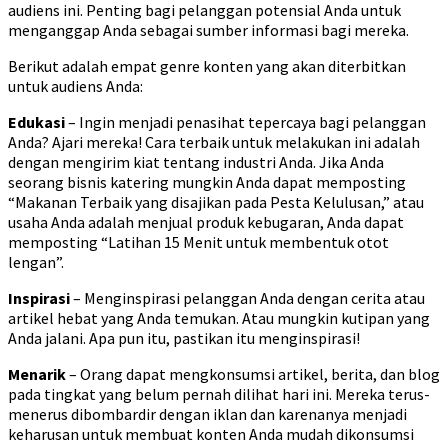
audiens ini. Penting bagi pelanggan potensial Anda untuk
menganggap Anda sebagai sumber informasi bagi mereka.
Berikut adalah empat genre konten yang akan diterbitkan
untuk audiens Anda:
Edukasi
– Ingin menjadi penasihat tepercaya bagi pelanggan
Anda? Ajari mereka! Cara terbaik untuk melakukan ini adalah
dengan mengirim kiat tentang industri Anda. Jika Anda
seorang bisnis katering mungkin Anda dapat memposting
“Makanan Terbaik yang disajikan pada Pesta Kelulusan,” atau
usaha Anda adalah menjual produk kebugaran, Anda dapat
memposting “Latihan 15 Menit untuk membentuk otot
lengan”.
Inspirasi
– Menginspirasi pelanggan Anda dengan cerita atau
artikel hebat yang Anda temukan. Atau mungkin kutipan yang
Anda jalani. Apa pun itu, pastikan itu menginspirasi!
Menarik
– Orang dapat mengkonsumsi artikel, berita, dan blog
pada tingkat yang belum pernah dilihat hari ini. Mereka terus-
menerus dibombardir dengan iklan dan karenanya menjadi
keharusan untuk membuat konten Anda mudah dikonsumsi