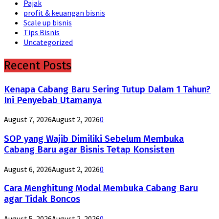
Pajak
profit & keuangan bisnis
Scale up bisnis
Tips Bisnis
Uncategorized
Recent Posts
Kenapa Cabang Baru Sering Tutup Dalam 1 Tahun?
Ini Penyebab Utamanya
August 7, 2026
August 2, 2026
0
SOP yang Wajib Dimiliki Sebelum Membuka
Cabang Baru agar Bisnis Tetap Konsisten
August 6, 2026
August 2, 2026
0
Cara Menghitung Modal Membuka Cabang Baru
agar Tidak Boncos
August 5, 2026
August 2, 2026
0