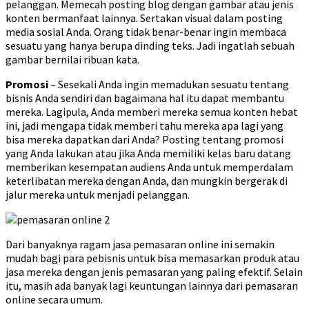
pelanggan. Memecah posting blog dengan gambar atau jenis
konten bermanfaat lainnya. Sertakan visual dalam posting
media sosial Anda. Orang tidak benar-benar ingin membaca
sesuatu yang hanya berupa dinding teks. Jadi ingatlah sebuah
gambar bernilai ribuan kata.
Promosi
– Sesekali Anda ingin memadukan sesuatu tentang
bisnis Anda sendiri dan bagaimana hal itu dapat membantu
mereka. Lagipula, Anda memberi mereka semua konten hebat
ini, jadi mengapa tidak memberi tahu mereka apa lagi yang
bisa mereka dapatkan dari Anda? Posting tentang promosi
yang Anda lakukan atau jika Anda memiliki kelas baru datang
memberikan kesempatan audiens Anda untuk memperdalam
keterlibatan mereka dengan Anda, dan mungkin bergerak di
jalur mereka untuk menjadi pelanggan.
Dari banyaknya ragam jasa pemasaran online ini semakin
mudah bagi para pebisnis untuk bisa memasarkan produk atau
jasa mereka dengan jenis pemasaran yang paling efektif. Selain
itu, masih ada banyak lagi keuntungan lainnya dari pemasaran
online secara umum.