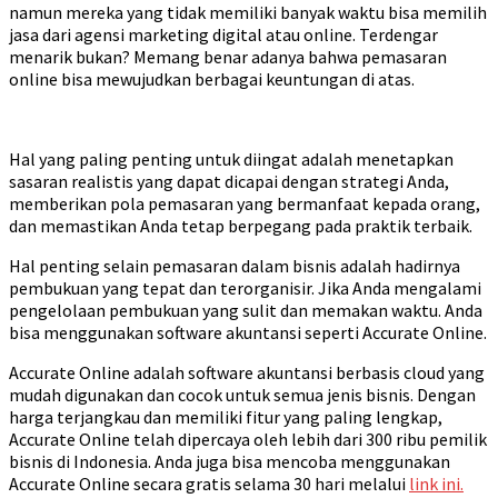
namun mereka yang tidak memiliki banyak waktu bisa memilih
jasa dari agensi marketing digital atau online. Terdengar
menarik bukan? Memang benar adanya bahwa pemasaran
online bisa mewujudkan berbagai keuntungan di atas.
Hal yang paling penting untuk diingat adalah menetapkan
sasaran realistis yang dapat dicapai dengan strategi Anda,
memberikan pola pemasaran yang bermanfaat kepada orang,
dan memastikan Anda tetap berpegang pada praktik terbaik.
Hal penting selain pemasaran dalam bisnis adalah hadirnya
pembukuan yang tepat dan terorganisir. Jika Anda mengalami
pengelolaan pembukuan yang sulit dan memakan waktu. Anda
bisa menggunakan software akuntansi seperti Accurate Online.
Accurate Online adalah software akuntansi berbasis cloud yang
mudah digunakan dan cocok untuk semua jenis bisnis. Dengan
harga terjangkau dan memiliki fitur yang paling lengkap,
Accurate Online telah dipercaya oleh lebih dari 300 ribu pemilik
bisnis di Indonesia. Anda juga bisa mencoba menggunakan
Accurate Online secara gratis selama 30 hari melalui
link ini.