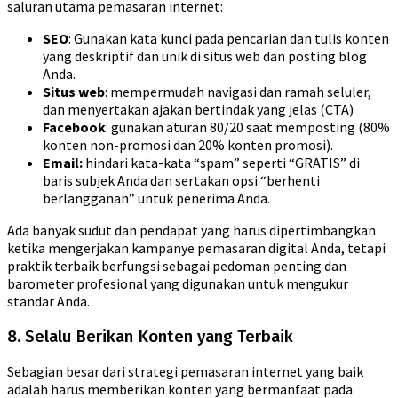
saluran utama pemasaran internet:
SEO
: Gunakan kata kunci pada pencarian dan tulis konten
yang deskriptif dan unik di situs web dan posting blog
Anda.
Situs web
: mempermudah navigasi dan ramah seluler,
dan menyertakan ajakan bertindak yang jelas (CTA)
Facebook
: gunakan aturan 80/20 saat memposting (80%
konten non-promosi dan 20% konten promosi).
Email:
hindari kata-kata “spam” seperti “GRATIS” di
baris subjek Anda dan sertakan opsi “berhenti
berlangganan” untuk penerima Anda.
Ada banyak sudut dan pendapat yang harus dipertimbangkan
ketika mengerjakan kampanye pemasaran digital Anda, tetapi
praktik terbaik berfungsi sebagai pedoman penting dan
barometer profesional yang digunakan untuk mengukur
standar Anda.
8. Selalu Berikan Konten yang Terbaik
Sebagian besar dari strategi pemasaran internet yang baik
adalah harus memberikan konten yang bermanfaat pada