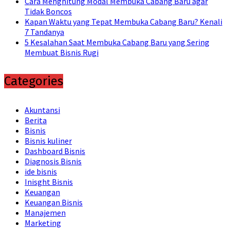
Cara Menghitung Modal Membuka Cabang Baru agar
Tidak Boncos
Kapan Waktu yang Tepat Membuka Cabang Baru? Kenali
7 Tandanya
5 Kesalahan Saat Membuka Cabang Baru yang Sering
Membuat Bisnis Rugi
Categories
Akuntansi
Berita
Bisnis
Bisnis kuliner
Dashboard Bisnis
Diagnosis Bisnis
ide bisnis
Inisght Bisnis
Keuangan
Keuangan Bisnis
Manajemen
Marketing