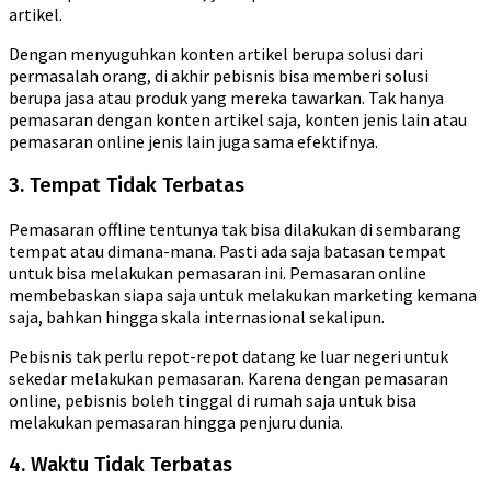
artikel.
Dengan menyuguhkan konten artikel berupa solusi dari
permasalah orang, di akhir pebisnis bisa memberi solusi
berupa jasa atau produk yang mereka tawarkan. Tak hanya
pemasaran dengan konten artikel saja, konten jenis lain atau
pemasaran online jenis lain juga sama efektifnya.
3. Tempat Tidak Terbatas
Pemasaran offline tentunya tak bisa dilakukan di sembarang
tempat atau dimana-mana. Pasti ada saja batasan tempat
untuk bisa melakukan pemasaran ini. Pemasaran online
membebaskan siapa saja untuk melakukan marketing kemana
saja, bahkan hingga skala internasional sekalipun.
Pebisnis tak perlu repot-repot datang ke luar negeri untuk
sekedar melakukan pemasaran. Karena dengan pemasaran
online, pebisnis boleh tinggal di rumah saja untuk bisa
melakukan pemasaran hingga penjuru dunia.
4. Waktu Tidak Terbatas