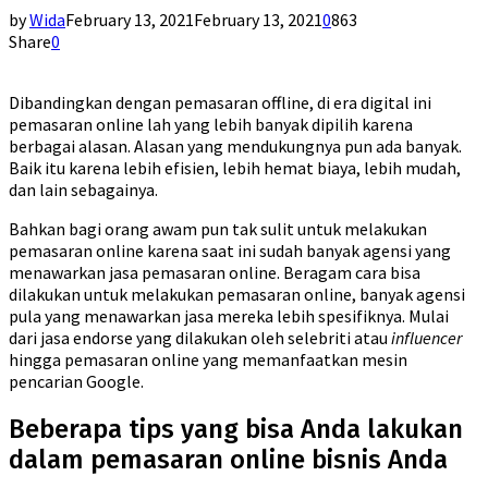
by
Wida
February 13, 2021
February 13, 2021
0
863
Share
0
Dibandingkan dengan pemasaran offline, di era digital ini
pemasaran online lah yang lebih banyak dipilih karena
berbagai alasan. Alasan yang mendukungnya pun ada banyak.
Baik itu karena lebih efisien, lebih hemat biaya, lebih mudah,
dan lain sebagainya.
Bahkan bagi orang awam pun tak sulit untuk melakukan
pemasaran online karena saat ini sudah banyak agensi yang
menawarkan jasa pemasaran online. Beragam cara bisa
dilakukan untuk melakukan pemasaran online, banyak agensi
pula yang menawarkan jasa mereka lebih spesifiknya. Mulai
dari jasa endorse yang dilakukan oleh selebriti atau
influencer
hingga pemasaran online yang memanfaatkan mesin
pencarian Google.
Beberapa tips yang bisa Anda lakukan
dalam pemasaran online bisnis Anda