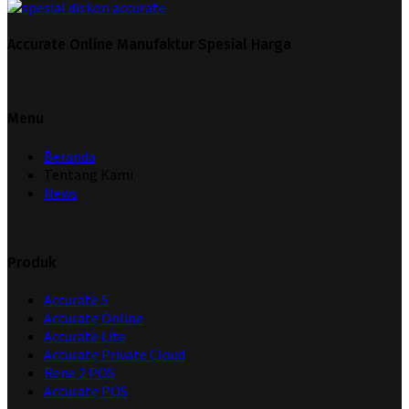
Accurate Online Manufaktur Spesial Harga
Menu
Beranda
Tentang Kami
News
Produk
Accurate 5
Accurate Online
Accurate Lite
Accurate Private Cloud
Rene 2 POS
Accurate POS