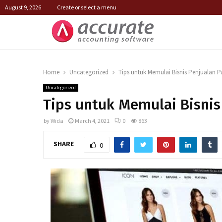
August 9, 2026
Create or select a menu
Home
Uncategorized
Tips untuk Memulai Bisnis Penjualan P
Uncategorized
Tips untuk Memulai Bisnis
by
Wida
March 4, 2021
0
863
SHARE
0