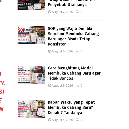
ih
Penyebab Utamanya
August 7, 2026
0
SOP yang Wajib Dimiliki
Sebelum Membuka Cabang
Baru agar Bisnis Tetap
Konsisten
August 6, 2026
0
Cara Menghitung Modal
U
Membuka Cabang Baru agar
Tidak Boncos
Y
.
August 5, 2026
0
SI
E
Kapan Waktu yang Tepat
N
Membuka Cabang Baru?
Kenali 7 Tandanya
August 4, 2026
0