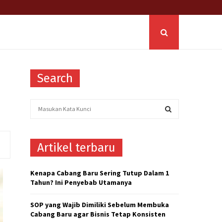
Search
S
e
a
S
r
Artikel terbaru
c
E
h
f
A
Kenapa Cabang Baru Sering Tutup Dalam 1
o
Tahun? Ini Penyebab Utamanya
r
R
:
SOP yang Wajib Dimiliki Sebelum Membuka
C
Cabang Baru agar Bisnis Tetap Konsisten