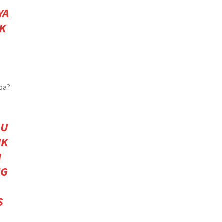
YA
IK
pa?
LU
UK
I
NG
S