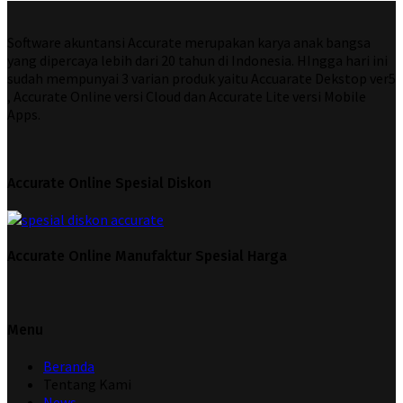
Software akuntansi Accurate merupakan karya anak bangsa
yang dipercaya lebih dari 20 tahun di Indonesia. HIngga hari ini
sudah mempunyai 3 varian produk yaitu Accuarate Dekstop ver5
, Accurate Online versi Cloud dan Accurate Lite versi Mobile
Apps.
Accurate Online Spesial Diskon
Accurate Online Manufaktur Spesial Harga
Menu
Beranda
Tentang Kami
News