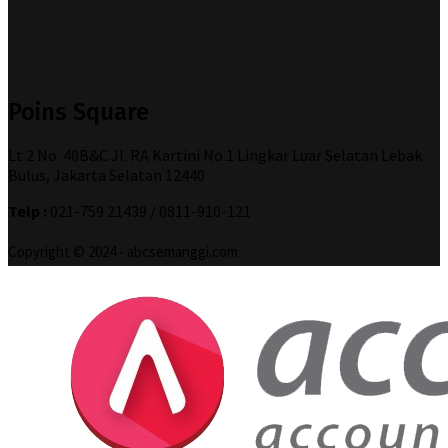
Poins Square
Lt 2 No. 40B&C Jl. RA Kartini No.1 Lingkar Luar Selatan Lebak
Bulus, Jakarta Selatan 12440
Telp :
021-759 21439 / 0811-910-121
Copyright © 2024 - abcsemanggi.com