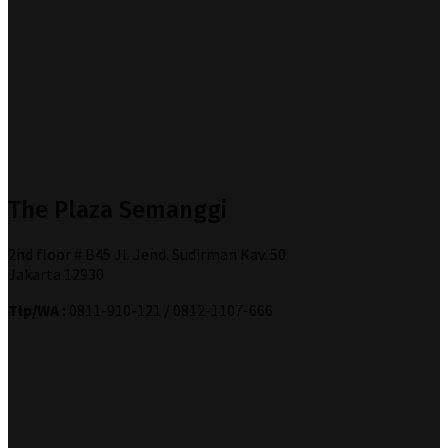
The Plaza Semanggi
2nd floor # B45 Jl. Jend. Sudirman Kav. 50
Jakarta 12930
Tlp/WA :
0811-910-121 / 0812-1107-666