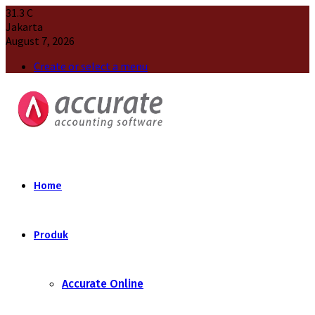
31.3
C
Jakarta
August 7, 2026
Create or select a menu
Home
Produk
Accurate Online