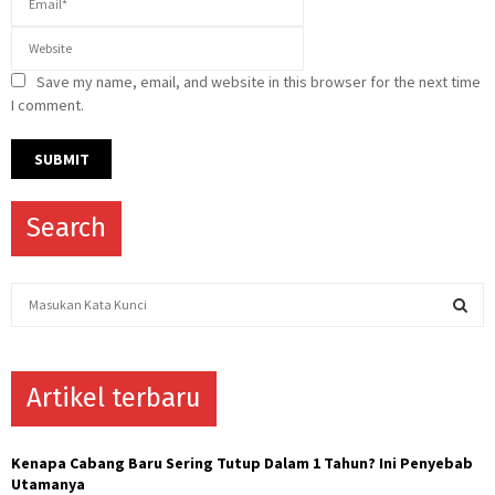
Save my name, email, and website in this browser for the next time
I comment.
Search
S
e
a
S
r
c
Artikel terbaru
E
h
f
A
o
Kenapa Cabang Baru Sering Tutup Dalam 1 Tahun? Ini Penyebab
r
R
Utamanya