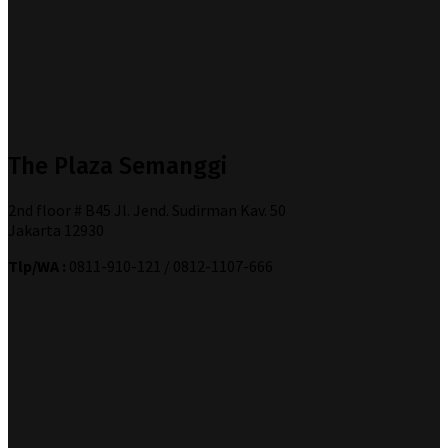
The Plaza Semanggi
2nd floor # B45 Jl. Jend. Sudirman Kav. 50
Jakarta 12930
Tlp/WA :
0811-910-121 / 0812-1107-666