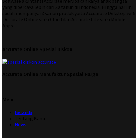
Software akuntansi Accurate merupakan karya anak bangsa
yang dipercaya lebih dari 20 tahun di Indonesia. HIngga hari ini
sudah mempunyai 3 varian produk yaitu Accuarate Dekstop ver5
, Accurate Online versi Cloud dan Accurate Lite versi Mobile
Apps.
Accurate Online Spesial Diskon
Accurate Online Manufaktur Spesial Harga
Menu
Beranda
Tentang Kami
News