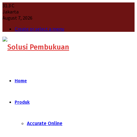
31.3
C
Jakarta
August 7, 2026
Create or select a menu
Home
Produk
Accurate Online