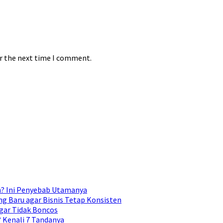
or the next time I comment.
n? Ini Penyebab Utamanya
g Baru agar Bisnis Tetap Konsisten
gar Tidak Boncos
Kenali 7 Tandanya