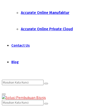
Accurate Online Manufaktur
Accurate Online Private Cloud
Contact Us
Blog
Search
Search
Primary
for:
Menu
Search
Search