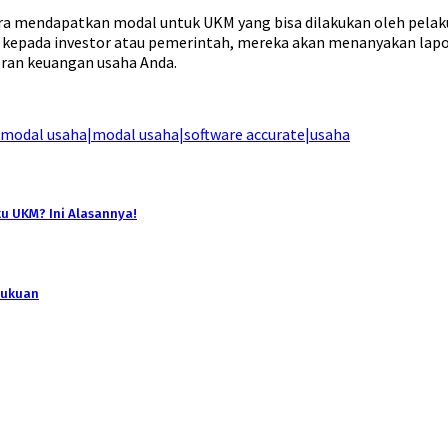
cara mendapatkan modal untuk UKM yang bisa dilakukan oleh pelak
a kepada investor atau pemerintah, mereka akan menanyakan lapo
ran keuangan usaha Anda.
modal usaha|modal usaha|software accurate|usaha
u UKM? Ini Alasannya!
bukuan