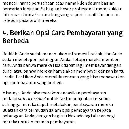
mencari nama perusahaan atau nama klien dalam bagian
pencarian lanjutan. Sebagian besar profesional memasukkan
informasi kontak secara langsung seperti email dan nomor
telepon pada profil mereka.
4. Berikan Opsi Cara Pembayaran yang
Berbeda
Baiklah, Anda sudah menemukan informasi kontak, dan Anda
sudah menelepon pelanggan Anda. Tetapi mereka memberi
tahu Anda bahwa mereka tidak dapat lagi membayar dengan
tunai atau bahwa mereka hanya akan membayar dengan kartu
kredit. Pastikan Anda memiliki rencana yang bisa menawarkan
opsi pembayaran yang berbeda.
Misalnya, Anda bisa merekomendasikan pembayaran
melalui
virtual account
untuk faktur penjualan tersebut
sehingga mereka dapat melakukan pembayaran mereka.
Buatlah cara termudah dalam opsi pembayaran kepada
pelanggan Anda, dengan begitu tidak ada lagi alasan bagi
mereka untuk menunda pembayaran.