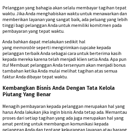
Pelanggan yang bahagia akan selalu membayar tagihan tepat
waktu. Jika Anda menghabiskan waktu untuk menawarkan dan
memberikan layanan yang sangat baik, ada peluang yang lebih
tinggi bagi pelanggan Anda untuk memiliki komitmen pada
pembayaran yang tepat waktu.
Anda bahkan dapat melakukan sedikit hal
yang
memorable
seperti mengirimkan cupcake kepada
pelanggan terbaik Anda sebagai cara untuk berterima kasih
kepada mereka karena telah menjadi klien setia Anda. Apa pun
itu! Membuat pelanggan Anda tersenyum akan menjadi bonus
tambahan ketika Anda mulai melihat tagihan atas semua
faktur Anda dibayar tepat waktu.
Kembangkan Bisnis Anda Dengan Tata Kelola
Piutang Yang Benar
Menagih pembayaran kepada pelanggan merupakan hal yang
harus Anda lakukan jika ingin bisnis Anda tetap ada. Memantau
proses dari setiap tagihan yang ada juga merupakan hal yang
amat penting untuk membangun komunikasi kepada
pelanggan Anda dan tentang kekurangan layanan atau barang