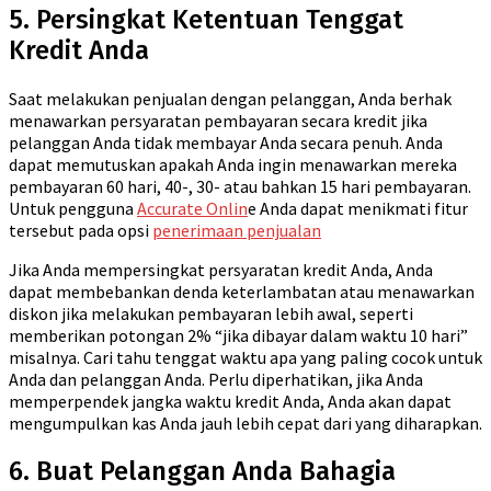
5. Persingkat Ketentuan Tenggat
Kredit Anda
Saat melakukan penjualan dengan pelanggan, Anda berhak
menawarkan persyaratan pembayaran secara kredit jika
pelanggan Anda tidak membayar Anda secara penuh. Anda
dapat memutuskan apakah Anda ingin menawarkan mereka
pembayaran 60 hari, 40-, 30- atau bahkan 15 hari pembayaran.
Untuk pengguna
Accurate Onlin
e Anda dapat menikmati fitur
tersebut pada opsi
penerimaan penjualan
Jika Anda mempersingkat persyaratan kredit Anda, Anda
dapat membebankan denda keterlambatan atau menawarkan
diskon jika melakukan pembayaran lebih awal, seperti
memberikan potongan 2% “jika dibayar dalam waktu 10 hari”
misalnya. Cari tahu tenggat waktu apa yang paling cocok untuk
Anda dan pelanggan Anda. Perlu diperhatikan, jika Anda
memperpendek jangka waktu kredit Anda, Anda akan dapat
mengumpulkan kas Anda jauh lebih cepat dari yang diharapkan.
6. Buat Pelanggan Anda Bahagia